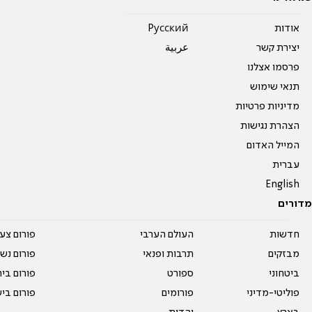
אודות
Pусский
יצירת קשר
عربية
פרסמו אצלנו
תנאי שימוש
מדיניות פרטיות
הצהרת נגישות
המייל האדום
עברית
English
מדורים
חדשות
העולם הערבי
פורום צע
מבזקים
תרבות ופנאי
פורום נשו
ביטחוני
ספורט
פורום בי
פוליטי-מדיני
פורומים
פורום בי