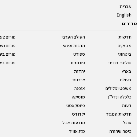
עברית
English
מדורים
חדשות
העולם הערבי
פורום צע
מבזקים
תרבות ופנאי
פורום נשו
ביטחוני
ספורט
פורום בי
פוליטי-מדיני
פורומים
פורום בי
בארץ
יהדות
בעולם
צרכנות
משפט ופלילים
אופנה
כלכלה ונדל"ן
מוסיקה
דעות
פיוטקאסט
חדשות המגזר
ילדודס
אוכל
מודעות אבל
כיפה שחורה
מזג אוויר