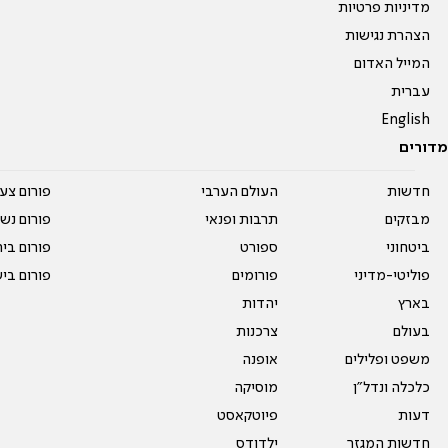
מדיניות פרטיות
הצהרת נגישות
המייל האדום
עברית
English
מדורים
חדשות
העולם הערבי
פורום צע
מבזקים
תרבות ופנאי
פורום נשו
ביטחוני
ספורט
פורום בי
פוליטי-מדיני
פורומים
פורום בי
בארץ
יהדות
בעולם
צרכנות
משפט ופלילים
אופנה
כלכלה ונדל"ן
מוסיקה
דעות
פיוטקאסט
חדשות המגזר
ילדודס