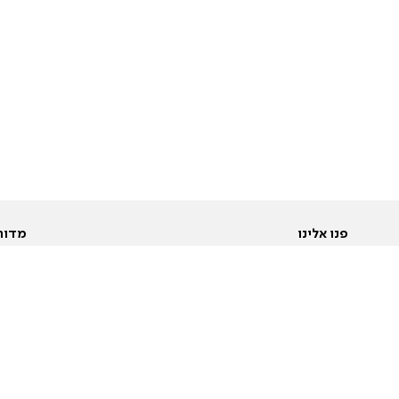
פנו אלינו
מדור
אודות
Pусский
חד
יצירת קשר
عربية
מב
פרסמו אצלנו
בי
תנאי שימוש
פו
מדיניות פרטיות
בא
הצהרת נגישות
בע