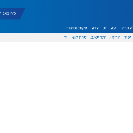
כ"ה באב תשפ"ו |
 ונדל"ן
דעות
אוכל
יהדות
הפקות וסיקורים
ספורט
פורומים
אתר ישיבה
יצירת קשר
עוד