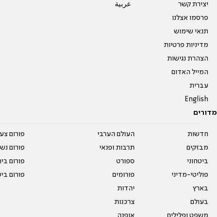
יצירת קשר
عربية
פרסמו אצלנו
תנאי שימוש
מדיניות פרטיות
הצהרת נגישות
המייל האדום
עברית
English
מדורים
חדשות
העולם הערבי
פורום צע
מבזקים
תרבות ופנאי
פורום נשו
ביטחוני
ספורט
פורום בי
פוליטי-מדיני
פורומים
פורום בי
בארץ
יהדות
בעולם
צרכנות
משפט ופלילים
אופנה