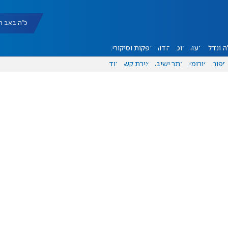
כ"ה באב תשפ"ו |
 ונדל"ן
דעות
אוכל
יהדות
הפקות וסיקורים
ספורט
פורומים
אתר ישיבה
יצירת קשר
עוד