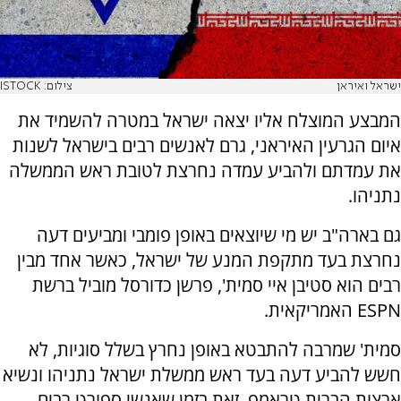
ישראל ואיראן
צילום: ISTOCK
המבצע המוצלח אליו יצאה ישראל במטרה להשמיד את
איום הגרעין האיראני, גרם לאנשים רבים בישראל לשנות
את עמדתם ולהביע עמדה נחרצת לטובת ראש הממשלה
נתניהו.
גם בארה"ב יש מי שיוצאים באופן פומבי ומביעים דעה
נחרצת בעד מתקפת המנע של ישראל, כאשר אחד מבין
רבים הוא סטיבן איי סמית', פרשן כדורסל מוביל ברשת
ESPN האמריקאית.
סמית' שמרבה להתבטא באופן נחרץ בשלל סוגיות, לא
חשש להביע דעה בעד ראש ממשלת ישראל נתניהו ונשיא
ארצות הברית טראמפ, זאת בזמן שאנשי ספורט רבים