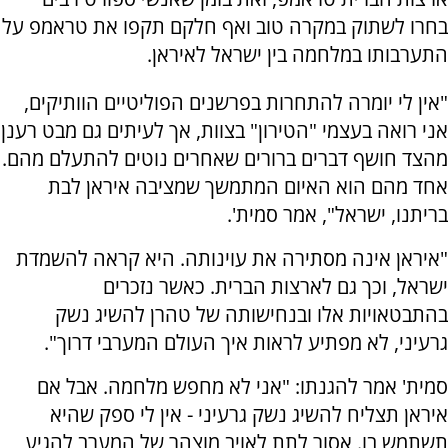
בחרו לשתוק במקרה טוב ואף חלקם תקפו את טראמפ על
התערבותו במלחמה בין ישראל לאיראן.
"אין לי יומרה להתחרות בפרשנים הפוליטיים הוותיקים,
אני רואה בעצמי "הטירון" בצוות, אך לעיתים גם מבט רענן
מהצד חושף דברים ברורים שאחרים נוטים להתעלם מהם.
אחד מהם הוא האיום המתמשך שמציבה איראן לבת
בריתנו, ישראל", אמר סמית'.
"איראן אינה מסתירה את עוינותה. היא קראה להשמדת
ישראל, וכך גם לארצות הברית. כאשר נזכרים
בהתבטאויות אלו ובנחישותה של טהרן להשיג נשק
גרעיני, לא מפתיע לראות איך העולם המערבי דרוך".
סמית' אמר להגנתו: "אני לא מחפש מלחמה. אבל אם
איראן תצליח להשיג נשק גרעיני - אין לי ספק שהיא
תשתמש בו. אסור לתת לאויב מוצהר של המערב להגיע