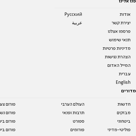
פנו אלינו
אודות
Pусский
יצירת קשר
عربية
פרסמו אצלנו
תנאי שימוש
מדיניות פרטיות
הצהרת נגישות
המייל האדום
עברית
English
מדורים
חדשות
העולם הערבי
פורום צע
מבזקים
תרבות ופנאי
פורום נשו
ביטחוני
ספורט
פורום בי
פוליטי-מדיני
פורומים
פורום בי