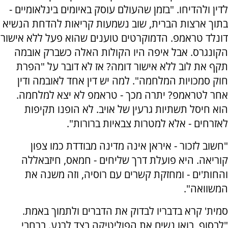
לדין ולהדיחו. "בזמן שהעולם עוסק באיומים בינלאומיים -
בתוך ארצות הברית, שוב נשמעות קריאות להדחת הנשיא
דונלד טראמפ. הדמוקרטים טוענים שהוא פעל ללא אישור
הקונגרס. אבל איפה היו הקולות האלה כשברק אובמה
תקף את לוב ללא אישור דומה? אז לא דובר על "הפרת
חוק סמכויות המלחמה". למה יש דין אחד לאובמה ודין
אחר לטראמפ? יתרה מכך - טראמפ לא יצא למלחמה.
הוא חיסל תשתיות גרעין של אויב. לא הופנו תקיפות
לאזרחים - אלא למטרות צבאיות ברורות".
"חשוב לזכור - איראן אינה מדינה מבודדת כמו צפון
קוריאה. היא פועלת דרך שליחים - חמאס, חיזבאללה
והחות'ים - ומחזקת קשרים עם רוסיה, וזה משנה את
המשוואה".
סמית' קרא בדבריו לבדוק את הדברים ולתמוך באמת.
"לבסוף, בואו נשים את הפוליטיקה בצד לרגע. ברחבי