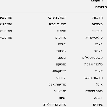
English
מדורים
חדשות
העולם הערבי
פורום צע
מבזקים
תרבות ופנאי
פורום נשו
ביטחוני
ספורט
פורום בי
פוליטי-מדיני
פורומים
פורום בי
בארץ
יהדות
בעולם
צרכנות
משפט ופלילים
אופנה
כלכלה ונדל"ן
מוסיקה
דעות
פיוטקאסט
חדשות המגזר
ילדודס
אוכל
מודעות אבל
כיפה שחורה
מזג אוויר
דיגיטל
תגיות
צעירים
פורום הריון ולידה