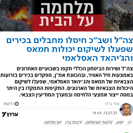
צה"ל ושב"כ חיסלו מחבלים בכירים
שפעלו לשיקום יכולות חמאס
והג'יהאד האסלאמי
צה"ל ושירות הביטחון הכללי תקפו בשבועיים האחרונים
באמצעות חיל האוויר, ובהכוונת אמ"ן, מפקדים בכירים בזרועות
הצבאיות של חמאס והג'יהאד האסלאמי, שפעלו לשיקום
היכולות הצבאיות של הארגונים. התקיפות התמקדו בין היתר
במטה ייצור אמצעי הלחימה ובמערך המודיעין הצבאי.
עוזי ברוך
1 דקות
13.07.25, 19:49
צה"ל
חמאס
הג'יהאד האיסלאמי
חרבות ברזל
יומן מלחמה