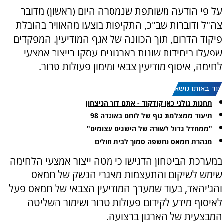
על פי הודעה משותפת שנמסרה היום (ראשון) מדובר
צה"ל ודוברות שב"כ, התקיפות בוצעו מהאוויר בהובלת
פיקוד הדרום, תוך הכוונה של אגף המודיעין. המפקדים
שפעלו ביחידות שונות בארגונים עסקו בייצור אמצעי
לחימה, איסוף מודיעין צבאי ומימון פעולות טרור.
עוד באותו נושא:
תחנות גולני כאן קודקוד - אתם דור הניצחון
תיעוד ממצלמת גוף של לוחם באוגדה 98
"ממחדל גדול לשורה של הישגים עצומים"
מנהרת חמאס נחשפה סמוך לבית חולים
במערכת הביטחון הדגישו כי מטה ייצור אמצעי הלחימה
שימש לשיקום והתעצמות מאגרי הנשק של חמאס
והג'יהאד, בעוד שמערך המודיעין הצבאי של חמאס פעל
לאיסוף מידע לקידום פעולות טרור ושימור השליטה
המבצעית של הארגון ברצועה.