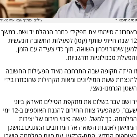
יוסי אחימאיר
צילום: מתוך אבא אחימאיר
באחרונה סיימתי את תפקידי כחבר הנהלת יד ושם. במשך
12 שנה הייתי שותף (קטן) לפעילות החשובה הנעשית
למען שימור זיכרון השואה, תוך כדי צעידה עם הזמן,
והפעלת טכנולוגיות חדשניות.
זו היתה תקופה שבה התרחבה מאוד הפעילות החשובה
להנצחת ששת המיליונים ומאות הקהילות שהוכחדו בידי
השטן הגרמנו-נאצי.
יד ושם עבר בשלום את מתקפת הטילים מאיראן ביוני
שעבר, כשהפעיל צוות החירום להגנת האוספים ב-12 ימי
המלחמה. כך למשל, נעשה פינוי חירום של יצירות
המוזיאון לאמנות השואה אל המרחבים המוגנים במשכן
האוספים החדש, התת-קרקעי. עם סיום המלחמה הושבו