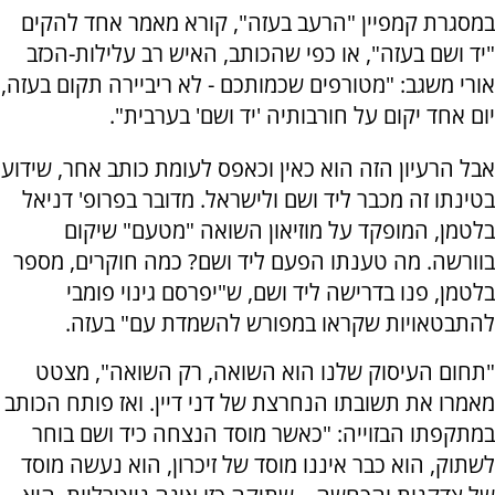
במסגרת קמפיין "הרעב בעזה", קורא מאמר אחד להקים
"יד ושם בעזה", או כפי שהכותב, האיש רב עלילות-הכזב
אורי משגב: "מטורפים שכמותכם - לא ריביירה תקום בעזה,
יום אחד יקום על חורבותיה 'יד ושם' בערבית".
אבל הרעיון הזה הוא כאין וכאפס לעומת כותב אחר, שידוע
בטינתו זה מכבר ליד ושם ולישראל. מדובר בפרופ' דניאל
בלטמן, המופקד על מוזיאון השואה "מטעם" שיקום
בוורשה. מה טענתו הפעם ליד ושם? כמה חוקרים, מספר
בלטמן, פנו בדרישה ליד ושם, ש"יפרסם גינוי פומבי
להתבטאויות שקראו במפורש להשמדת עם" בעזה.
"תחום העיסוק שלנו הוא השואה, רק השואה", מצטט
מאמרו את תשובתו הנחרצת של דני דיין. ואז פותח הכותב
במתקפתו הבזוייה: "כאשר מוסד הנצחה כיד ושם בוחר
לשתוק, הוא כבר איננו מוסד של זיכרון, הוא נעשה מוסד