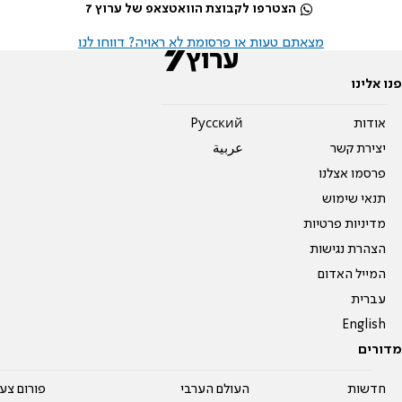
הצטרפו לקבוצת הוואטצאפ של ערוץ 7
מצאתם טעות או פרסומת לא ראויה? דווחו לנו
פנו אלינו
אודות
Pусский
יצירת קשר
عربية
פרסמו אצלנו
תנאי שימוש
מדיניות פרטיות
הצהרת נגישות
המייל האדום
עברית
English
מדורים
חדשות
העולם הערבי
פורום צע