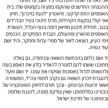
אני גאה על שנות התנדבותי ביד ושם, על מפעלי
ההנצחה החדשנים שהוקמו בזמן זה בקמפוס שלו: בית
האוספים התת-קרקעי, תיאטרון "לגעת בזיכרון", חזיון
אור-קולי בבקעת הקהילות, מרכז חינוכי בעיר הבה"דים
בנגב, תחילת תיכנון מוזיאון דומה בנוף-הגליל, העשרת
האוספים מהארץ ומהעולם, הגברת המחקרים, הכנסים
וימי העיון, הוצאה לאור של ספרי עדות ומחקר, והיד ושם
עוד נטויה.
יד ושם נלחם בהכחשת השואה ובגימודה, גם באלה
מתוכנו ששמו להם למטרה להאדיר בזדון את האסון בעזה
ולהשוותו לגדול באסונות שפקדו את עמנו. יד ושם פועל
להגברת זיכרון השואה גם בקרב לוחמי צה"ל, המשטרה
ושאר זרועות הביטחון - ובכך תורם לחיזוק המוטיבציה של
גיבורינו במלחמתנו שאין צודקת ממנה, להגנת שלומה
וביטחונה של מדינת ישראל.