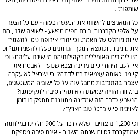
של צדקנות והכחשה... שתיקה כזו אינה נייטרליות, היא
שותפות".
כל המאמצים להשוות את הנעשה בעזה - עם כל הצער
על אלפי הקרבנות, רובם חפים מפשע - לשואה שלנו, הם
עיוות מוחלט של האמת. וכי יהודי אירופה ניסו להשמיד
את גרמניה, וכתוצאה מכך הגרמנים פעלו להשמדתם? וכי
היו ליהודים האומללים בקהילותיהם מי שיגנו עליהם? וכי
אין לעם היהודי כיום מדינה וצבא שנועדו לאבטח את
קיומנו כאומה עצמאית במולדתה? וכי ישראל לא עקרה
עצמה בהתנדבות מחבל עזה על כל ישוביה המשגשגים,
בתקווה הזוייה שמעתה לא תהיה סיבה לתקיפתנו?
הנשמע כדבר הזה שמדינה מתגוננת תספק בו בזמן
לאויביה סיוע מ"כל טוב הארץ"?
וכי 1,200 נרצחים - שלא לדבר על 900 חללינו במלחמה
שמתקרבת לסיום שנתה השניה - אינם סיבה מספקת