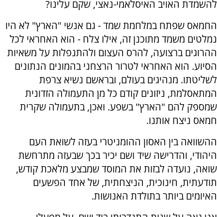
להשמדת האויב האיסלאמי-נאצי, שקם עלינו?
החמאס שפתח במלחמת שמד - גם אנשי "הארץ" לא היו
נמלטים משמד מתוכנן זה, אילו צלח - הוא האחראי לכל
ההרוגים ברצועה, להרס העצום ולהתנפלות על משאיות
הסיוע. הוא האחראי לטרור הרצחני בהמונים הנתונים
לשליטתו. מנהיגים בעולם, ובראשם נשיא צרפת
המתאסלמת, ניזונים קודם כל מן התעמולה הזדונית
שמספק להם "הארץ" בשפע. ואכן, בתעמולה שקרית
חמאס ניצח אותנו.
ההשוואה בין האסון ההומניטרי בעזה לשואת העם
היהודי, והדרישה שיד ושם יכיר בכך שבעזה מתרחשת
שואה, נועדה לבזות את המוסד שמבצע מלאכת קודש,
תודעתית, חינוכית, הניצחתית, של אחד הפשעים
האיומים ביותר בתולדת האנושות.