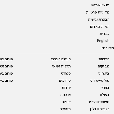
תנאי שימוש
מדיניות פרטיות
הצהרת נגישות
המייל האדום
עברית
English
מדורים
חדשות
העולם הערבי
פורום צע
מבזקים
תרבות ופנאי
פורום נשו
ביטחוני
ספורט
פורום בי
פוליטי-מדיני
פורומים
פורום בי
בארץ
יהדות
בעולם
צרכנות
משפט ופלילים
אופנה
כלכלה ונדל"ן
מוסיקה