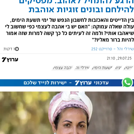
הרגע להתחיל לאהוב: מפסיקים
להילחם ובונים זוגיות אוהבת
בין הדייטים והאכזבות לחשבון הנפש של ימי תשעת הימים,
עולה שאלה עמוקה: "האם יש בי אהבה לעצמי כפי שחשוב לי
שיאהבו אותי? ולמה זה לעיתים כל כך קשה למרות שזה אמור
להיות ברור מאליו?"
שירלי והל - פרוייקט 252
1 דקות
29.07.25, 21:10
דייטים
זוגיות
תשעת הימים
שירלי והל
אהבה עצמית