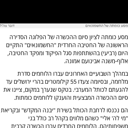
מסע כומתה של החשמונאים
דובר צה"ל
מסע כומתה לציון סיום ההכשרה של הפלוגה הסדירה
הראשונה של החטיבה החרדית "החשמונאים" התקיים
היום (רביעי) בהשתתפות סגל הפיקוד ומפקד החטיבה,
אלוף-משנה אבינועם אמונה.
במהלך השבועיים האחרונים עברו הלוחמים סדרת
מלחמה, ובסיומה צעדו 55 קילומטרים בהרי ירושלים עד
להגעתם לכותל המערבי. בטקס שנערך במקום, ציינו את
סיום ההכשרה המבצעית והוענקו ללוחמים כומתות.
הם נכנסו לרחבת הכותל בשירת "יבנה המקדש" ובקריאת
"מי לה' אלי" כשהם מלווים בקהל רב כולל בני
משפחותיהם. הלוחמים החרדים עברו הכשרה קרבית