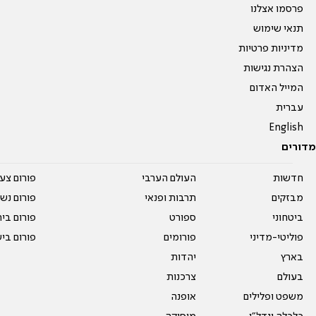
פרסמו אצלנו
תנאי שימוש
מדיניות פרטיות
הצהרת נגישות
המייל האדום
עברית
English
מדורים
חדשות
העולם הערבי
פורום צע
מבזקים
תרבות ופנאי
פורום נשו
ביטחוני
ספורט
פורום בי
פוליטי-מדיני
פורומים
פורום בי
בארץ
יהדות
בעולם
צרכנות
משפט ופלילים
אופנה