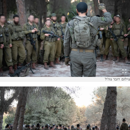
צילום: דובר צה"ל