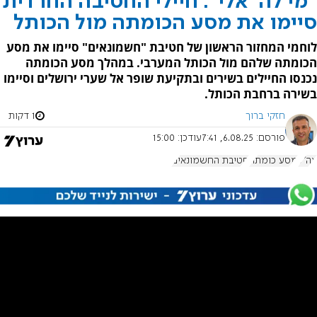
"מי לה' אלי": חיילי החטיבה החרדית
סיימו את מסע הכומתה מול הכותל
לוחמי המחזור הראשון של חטיבת "חשמונאים" סיימו את מסע
הכומתה שלהם מול הכותל המערבי. במהלך מסע הכומתה
נכנסו החיילים בשירים ובתקיעת שופר אל שערי ירושלים וסיימו
בשירה ברחבת הכותל.
חזקי ברוך
1 דקות
פורסם:
6.08.25, 7:41
עודכן:
15:00
צה"ל
מסע כומתה
חטיבת החשמונאים