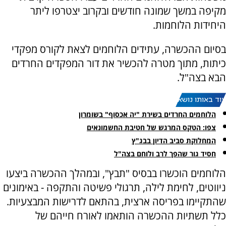
מקיפה במשך שמונה חודשים ובקרוב יצטרפו ליתר
היחידות הלוחמות.
בסיום ההכשרה, עתידים הלוחמים לצאת לקורס מפקדי
כיתות, מתוך מטרה להכשיר את דור המפקדים החרדים
הבא בצה"ל.
עוד באותו נושא:
הלוחמים החרדים בשירת "יה אכסוף" בשומרון
צפו: הטקס המרגש של חטיבת החשמונאים
המחלוקת סביב הדיון בבג"ץ
חסיד גור שהפך לרב ולוחם בצה"ל
הלוחמים הוכשרו בבסיס "תבץ", ובמהלך ההכשרה ביצעו
ניווטים, לחימת לילה, תרגולי פשיטה והתקפה - באימונים
שהתקיימו בפריסה ארצית, בהתאם לדרישות המבצעיות.
כלל תשתיות ההכשרה הותאמו לאורח חייהם של