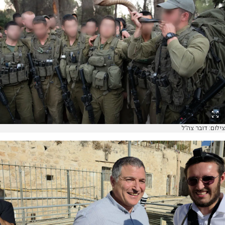
צילום: דובר צה"ל