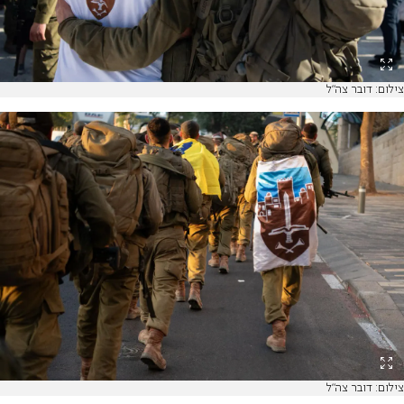
צילום: דובר צה"ל
צילום: דובר צה"ל