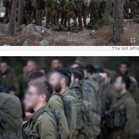
צילום: דובר צה"ל