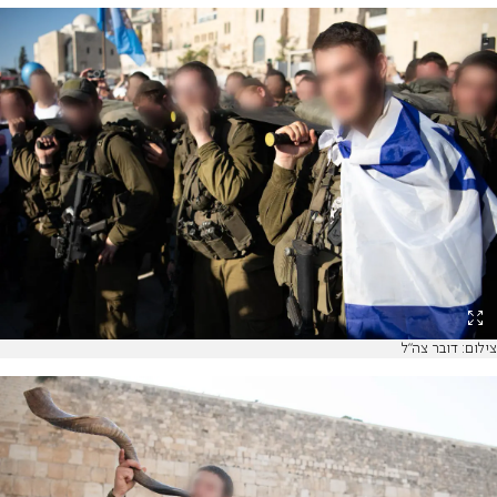
צילום: דובר צה"ל