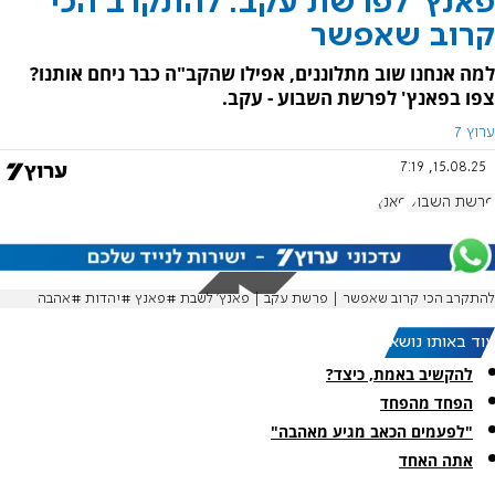
פאנץ' לפרשת עקב: להתקרב הכי
קרוב שאפשר
למה אנחנו שוב מתלוננים, אפילו שהקב"ה כבר ניחם אותנו?
צפו בפאנץ' לפרשת השבוע - עקב.
ערוץ 7
15.08.25, 7:19
פרשת השבוע
פאנץ'
להתקרב הכי קרוב שאפשר | פרשת עקב | פאנץ׳ לשבת #פאנץ #יהדות #אהבה
עוד באותו נושא:
להקשיב באמת, כיצד?
הפחד מהפחד
"לפעמים הכאב מגיע מאהבה"
אתה האחד