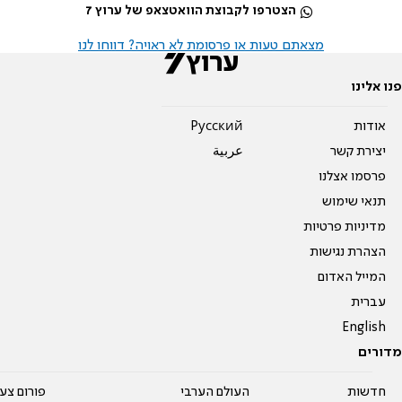
הצטרפו לקבוצת הוואטצאפ של ערוץ 7
מצאתם טעות או פרסומת לא ראויה? דווחו לנו
פנו אלינו
אודות
Pусский
יצירת קשר
عربية
פרסמו אצלנו
תנאי שימוש
מדיניות פרטיות
הצהרת נגישות
המייל האדום
עברית
English
מדורים
חדשות
העולם הערבי
פורום צע