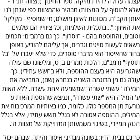
עצמה עלולה להיות מזיקה. ספר החינוך (מצווה תנ"ד -
שלא להוסיף על המצוות) מבהיר שהמצוות כפי שנתן לנו
אותן הקב"ה, מכוונות לאיזון מושלם; מי שמוסיף - מקלקל
את האיזון: "...בתכלית השלמות, וכל ציווייו הם שלמים
וטובים, והתוספת בהם - חיסרון". כך גם ברמב"ם: חכמים
רשאים לעשות סייגים וגדרים, אך עליהם להודיע באופן
ברור שהאיסור הוא מדברי סופרים, כדי שלא יעברו על "בל
תוסיף" (רמב"ם, הלכות ממרים ב, ט, ומלשונו שם עולה
שהגריעה היא בעצם ההוספה, ולא בחשש עתידי). כך
עולה גם מן הדוגמה השניה בגמרא (שם), המביאה את
המילה "עשתי עשרה" שמשמעה אחת עשרה. ללא האות
ע' המילה היא "שתי עשרה", ונמצא שהוספת האות ע'
גורעת מן המספר כולו. כלומר, כמו באותיות המרכיבות את
המילים, ההוספה אסורה לא בגלל חשש עתידי, אלא בגלל
הנזק המיידי, בשינוי משמעותן המדוייקת של מצוות ה'.
כך גם בבית הדין: בשונה מבדיני איסור והיתר, שבהם יכול