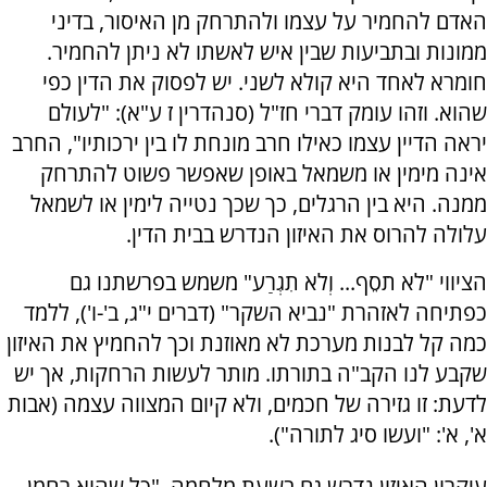
האדם להחמיר על עצמו ולהתרחק מן האיסור, בדיני
ממונות ובתביעות שבין איש לאשתו לא ניתן להחמיר.
חומרא לאחד היא קולא לשני. יש לפסוק את הדין כפי
שהוא. וזהו עומק דברי חז"ל (סנהדרין ז ע"א): "לעולם
יראה הדיין עצמו כאילו חרב מונחת לו בין ירכותיו", החרב
אינה מימין או משמאל באופן שאפשר פשוט להתרחק
ממנה. היא בין הרגלים, כך שכך נטייה לימין או לשמאל
עלולה להרוס את האיזון הנדרש בבית הדין.
הציווי "לֹא תֹסֵף... וְלֹא תִגְרַע" משמש בפרשתנו גם
כפתיחה לאזהרת "נביא השקר" (דברים י"ג, ב'-ו'), ללמד
כמה קל לבנות מערכת לא מאוזנת וכך להחמיץ את האיזון
שקבע לנו הקב"ה בתורתו. מותר לעשות הרחקות, אך יש
לדעת: זו גזירה של חכמים, ולא קיום המצווה עצמה (אבות
א', א': "ועשו סיג לתורה").
עיקרון האיזון נדרש גם בשעת מלחמה. "כל שהוא רחמן