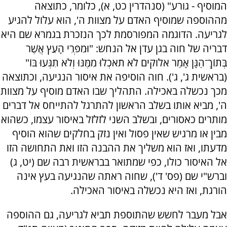
המוסיף - גורע" (סנהדרין כט, א), כלומר, כתוצאה
מההוספה שמוסיף האדם על מצוות ה', הוא עלול להגיע
לגריעה. הדוגמה המפורסמת לכך הנזכרת בגמרא שם היא
דבריה של חוה בגן עדן אל הנחש: "וּמִפְּרִי הָעֵץ אֲשֶׁר
בְּתוֹךְ־הַגָּן אָמַר אלוקים לֹא תֹאכְלוּ מִמֶּנּוּ וְלֹא תִגְּעוּ בּוֹ"
(בראשית ג', ג'). חוה הוסיפה את איסור הנגיעה, וכתוצאה
מכך נכשלה באכילה. התהליך שבו האדם מוסיף על מצוות
ה', מביא אותו בשלב הראשון להתרגל להתייחס אל דברים
מותרים כאסורים, ובשלב השני לזלזל באיסור עצמו, כשהוא
מבין או מרגיש שאין פסול ואין נזק בחלקים שהוא הוסיף
מדעתו, ואז הוא משליך את ההבנה הזו ואת התחושה הזו
אל האיסור כולו, כפי שמתואר בבראשית רבה שם (יט, ג)
וברש"י שם (פס' ד'), שחוה ראתה שהנגיעה בעץ אינה
הורגת, ואז היא נכשלה באיסור האכילה.
אבל מעבר לחשש שהתוספת תביא לגריעה, גם ההוספה