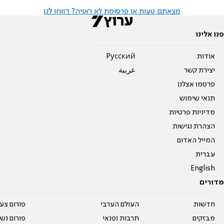
מצאתם טעות או פרסומת לא ראויה? דווחו לנו
פנו אלינו
אודות
Pусский
יצירת קשר
عربية
פרסמו אצלנו
תנאי שימוש
מדיניות פרטיות
הצהרת נגישות
המייל האדום
עברית
English
מדורים
חדשות
העולם הערבי
פורום צע
מבזקים
תרבות ופנאי
פורום נשו