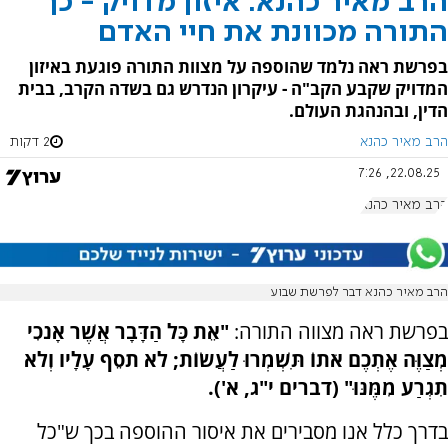
הרב מאיר כהנא: איזון מדויק - כך
התורה מכוונת את חיי האדם
בפרשת ראה נלמד שהוספה על מצוות התורה פוגעת באיזון
המדויק שקבע הקב"ה - עיקרון הנדרש גם בשדה הקרב, בבית
הדין, ובהנהגת העולם.
הרב מאיר כהנא
2 דקות
22.08.25, 7:26
הרב מאיר כהנא
הרב מאיר כהנא דבר לפרשת שבוע
בפרשת ראה מצווה התורה:
"אֵת כָּל הַדָּבָר אֲשֶׁר אָנֹכִי
מְצַוֶּה אֶתְכֶם אֹתוֹ תִּשְׁמְרוּ לַעֲשׂוֹת; לֹא תֹסֵף עָלָיו וְלֹא
תִגְרַע מִמֶּנּוּ" (דברים י"ג, א').
בדרך כלל אנו מסבירים את איסור ההוספה בכך ש"כל