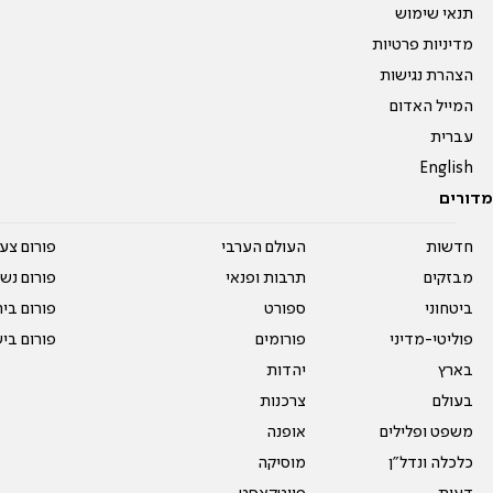
תנאי שימוש
מדיניות פרטיות
הצהרת נגישות
המייל האדום
עברית
English
מדורים
חדשות
העולם הערבי
פורום צע
מבזקים
תרבות ופנאי
פורום נשו
ביטחוני
ספורט
פורום בי
פוליטי-מדיני
פורומים
פורום בי
בארץ
יהדות
בעולם
צרכנות
משפט ופלילים
אופנה
כלכלה ונדל"ן
מוסיקה