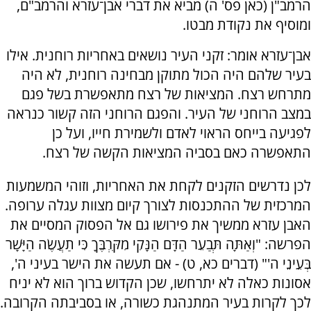
הרמב"ן (כאן פס' ה) מביא את דברי אבן־עזרא והרמב"ם,
ומוסיף את נקודת מבטו.
אבן־עזרא אומר: זקני העיר נושאים באחריות רוחנית. אילו
בעיר שלהם היה הכול מתוקן מבחינה רוחנית, לא היה
מתרחש רצח. המציאות של רצח מתאפשרת בשל פגם
במצב הרוחני של העיר. והפגם הרוחני הזה קשור כנראה
לפגיעה בייחס הראוי לאדם ולשמירת חייו, ועל כן
התאפשרה כאם בסביה המציאות הקשה של רצח.
לכן נדרשים הזקנים לקחת את האחריות, וזוהי המשמעות
המרכזית של ההתכנסות לצורך קיום מצוות עגלה ערופה.
האבן עזרא ממשיך את פירושו גם אל הפסוק המסיים את
הפרשה: "וְאַתָּה תְּבַעֵר הַדָּם הַנָּקִי מִקִּרְבֶּךָ כִּי תַעֲשֶׂה הַיָּשָׁר
בְּעֵינֵי ה'" (דברים כא, ט) - אם תעשה את הישר בעיני ה',
אסונות כאלה לא יתרחשו, שכן הקדוש ברוך הוא לא יניח
לכך לקרות בעיר המתנהגת כשורה, או בסביבתה הקרובה.