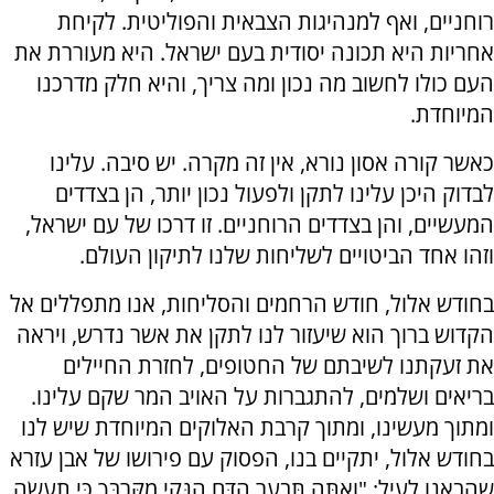
רוחניים, ואף למנהיגות הצבאית והפוליטית. לקיחת
אחריות היא תכונה יסודית בעם ישראל. היא מעוררת את
העם כולו לחשוב מה נכון ומה צריך, והיא חלק מדרכנו
המיוחדת.
כאשר קורה אסון נורא, אין זה מקרה. יש סיבה. עלינו
לבדוק היכן עלינו לתקן ולפעול נכון יותר, הן בצדדים
המעשיים, והן בצדדים הרוחניים. זו דרכו של עם ישראל,
וזהו אחד הביטויים לשליחות שלנו לתיקון העולם.
בחודש אלול, חודש הרחמים והסליחות, אנו מתפללים אל
הקדוש ברוך הוא שיעזור לנו לתקן את אשר נדרש, ויראה
את זעקתנו לשיבתם של החטופים, לחזרת החיילים
בריאים ושלמים, להתגברות על האויב המר שקם עלינו.
ומתוך מעשינו, ומתוך קרבת האלוקים המיוחדת שיש לנו
בחודש אלול, יתקיים בנו, הפסוק עם פירושו של אבן עזרא
שהבאנו לעיל: "וְאַתָּה תְּבַעֵר הַדָּם הַנָּקִי מִקִּרְבֶּךָ כִּי תַעֲשֶׂה