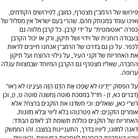
פירושו של הרמב"ן מצטרף, כמובן, לפירושים הקודמים,
ואינו עומד במנותק מהם. שהרי בעם ישראל אין מסלול של
כפרה "אוטומטית" על ידי קרבן. כל קרבן מלווה גם
בעבודה רוחנית של וידוי ושל תיקון, ורק אז יכול הקרבן
לכפר. על כן גם בדרכו של הרמב"ן אנחנו חייבים לראות
את האחריות של זקני העיר, על גילוי הרוצח ועל תיקון
החברה, שאליו מצטרף גם הקרבן המיוחד שבמצוות עגלה
ערופה.
על הפסוק "יָדֵינוּ לֹא שָׁפְכוּ אֶת הַדָּם הַזֶּה וְעֵינֵינוּ לֹא רָאוּ"
(דברים כא, ז) - חז"ל במסכת סוטה (משנה סוטה ט, ו), וכן
רש"י כאן, שואלים: וכי חשדנו את הזקנים ברצח? אלא
אומרים הזקנים: לא פטרנוהו בלא ליווי ובלא מזונות.
האחריות של הזקנים כוללת תשומת לב לאדם הבודד:
דאגה למזונו, ליוויו בדרך, התעניינות במצבו. זהו הממשק
שבין האחריות הרוחנית לאחריות המעשית. (ראו שם