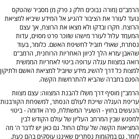
הרמב"ם (מורה נבוכים חלק ג פרק מ) מסביר שהטקס
נועד לעורר את הציבור להגיע אל המידע שיביא למציאת
הרוצח. חקרו ובדקו ולא מצאו את הרוצח, אך עצם
המעמד עלול לעורר מישהו שזוכר פרט מסוים, עדות
נסתרת, שאולי תוביל לחשיפת האשם. כלומר, בעוד
שהאבן עזרא הלך לכיוון האחריות הרוחנית, הרמב"ם
רואה במצוות עגלה ערופה ביטוי לאחריות הממשית
למצות כל דרך להשיג מידע שיוביל למציאת האשם ולתיקון
הפגם בחברה שהביא להתרחשות הקשה.
הרמב"ן מוסיף דרך משלו להבנת המצווה: עצם מצוות
עריפת העגלה שייכת לעולם הנסתר, למשפחת הקורבנות
הנעשים בחוץ - השעיר המשתלח, פרה אדומה - ביטוי
למפגש שבין המרחב העליון של עולם הקודש לבין
המציאות הקשה של עולם החול. גם כאן יש לדבר ה' מה
לומר, גם במקומות נסתרים שאיננו עוסקים בהם כעת.