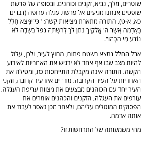
שוטרים, מלך, נביא, זקנים וכוהנים. ובסופה של פרשת
שופטים אנחנו מגיעים אל פרשת עגלה ערופה (דברים
כא, א-ט). התורה מתארת מציאות קשה: "כִּי־יִמָּצֵא חָלָל
בָּאֲדָמָה אֲשֶׁר ה' אֱלֹקֶיךָ נֹתֵן לְךָ לְרִשְׁתָּהּ נֹפֵל בַּשָּׂדֶה לֹא
נוֹדַע מִי הִכָּהוּ".
אבל החלל נמצא בשטח פתוח, מחוץ לעיר, ולכן, עלול
להיות מצב שבו אף אחד לא ירגיש את האחריות לאירוע
הקשה. התורה אינה מקבלת התייחסות כזו, ומטילה את
האחריות על העיר הקרובה. מודדים איזו עיר קרובה, וזקני
העיר יחד עם הכוהנים מבצעים את מצוות עריפת העגלה.
עורפים את העגלה, הזקנים והכהנים אומרים את
הפסוקים המוטלים עליהם, ולאחר מכן נאסר לעבוד את
אותה אדמה.
מהי משמעותה של התרחשות זו?