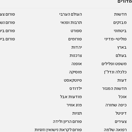
מדורים
חדשות
העולם הערבי
פורום צע
מבזקים
תרבות ופנאי
פורום נשו
ביטחוני
ספורט
פורום בי
פוליטי-מדיני
פורומים
פורום בי
בארץ
יהדות
בעולם
צרכנות
משפט ופלילים
אופנה
כלכלה ונדל"ן
מוסיקה
דעות
פיוטקאסט
חדשות המגזר
ילדודס
אוכל
מודעות אבל
כיפה שחורה
מזג אוויר
דיגיטל
תגיות
צעירים
פורום הריון ולידה
רפואה שלמה
פורום לקראת נישואין וזוגיות