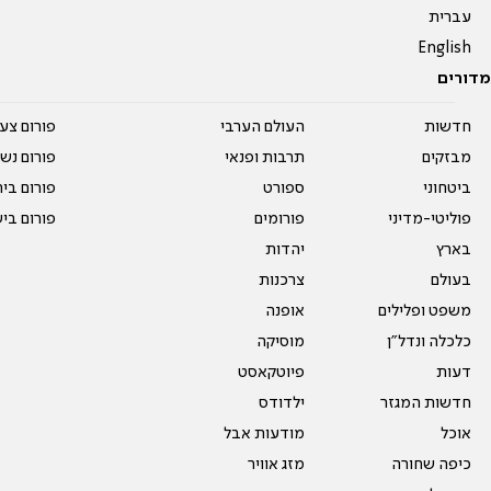
עברית
English
מדורים
חדשות
העולם הערבי
פורום צע
מבזקים
תרבות ופנאי
פורום נשו
ביטחוני
ספורט
פורום בי
פוליטי-מדיני
פורומים
פורום בי
בארץ
יהדות
בעולם
צרכנות
משפט ופלילים
אופנה
כלכלה ונדל"ן
מוסיקה
דעות
פיוטקאסט
חדשות המגזר
ילדודס
אוכל
מודעות אבל
כיפה שחורה
מזג אוויר