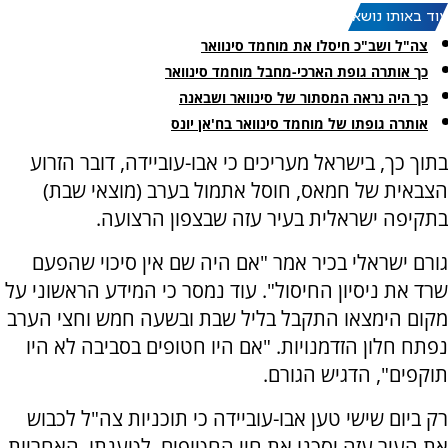
עוד באותו נושא:
צה"ל ושב"כ חיסלו את מוחמד סינוואר
כך אותרה גופת הארכי-מחבל מוחמד סינוואר
כך היה נראה המסתור של סינוואר ושבאנה
אותרה גופתו של מוחמד סינוואר בח'אן יונס
בתוך כך, בישראל מעריכים כי אבו-עוביידה, דובר הזרוע
הצבאית של חמאס, חוסל אתמול בערב (מוצאי שבת)
בתקיפה ישראלית בעיר עזה שבצפון הרצועה.
‏גורם ישראלי בכיר אמר "אם היה שם אין סיכוי שהפעם
שרד את ניסיון החיסול". עוד נמסר כי המידע הראשוני על
מקום הימצאו התקבל בליל שבת ובשעה חמש וחצי הערב
נפתח חלון הזדמנויות. "אם היו חטופים בסביבה לא היו
תוקפים", הדגיש הגורם.
רק ביום שישי טען אבו-עוביידה כי תוכניות צה"ל לכבוש
את העיר עזה יסכנו את חיי החטופים. לטענתו, האחריות