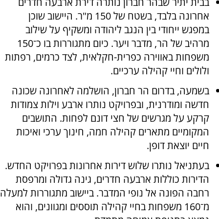
בבית יתיר שבהר חברון נותרה דירת ארבעה חדרים
אחרונה בלבד, בשטח של 150 מ"ר. היישוב שוכן
במפגש ייחודי בין הנגב ליהודה ומשקיף על שילוב
מרהיב של הר, מדבר ויער. כיום מתגוררות בו כ־150
משפחות באווירה כפרית-חקלאית, לצד כרמים, רפתות
ולולים וחיי קהילה ערכיים.
בשמעה, בדרום הר חברון, הושלמה לאחרונה שכונה
חדשה ומודרנית, ובפרויקט נותרו ארבע וילות צמודות
קרקע על מגרשים של חצי דונם לפחות. התושבים
המקומיים מתארים קהילה חמה, חינוך ערכי ואיכות
חיים יוצאת דופן.
בעתניאל נותרו שלוש דירות אחרונות בפרויקט החדש.
הדירות כוללות ארבעה חדרים, גינה גדולה ומרפסת
רחבה הפונה אל נופי המדבר. ביישוב מתגוררות למעלה
מ־160 משפחות בחיי קהילה תוססים ומגוונים, והוא