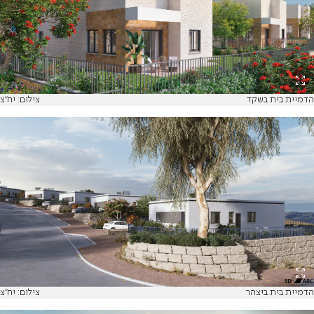
הדמיית בית בשקד
צילום: יח"צ
הדמיית בית ביצהר
צילום: יח"צ