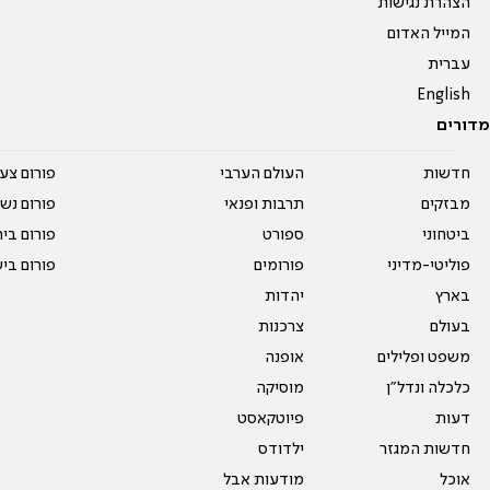
הצהרת נגישות
המייל האדום
עברית
English
מדורים
חדשות
העולם הערבי
פורום צע
מבזקים
תרבות ופנאי
פורום נשו
ביטחוני
ספורט
פורום בי
פוליטי-מדיני
פורומים
פורום בי
בארץ
יהדות
בעולם
צרכנות
משפט ופלילים
אופנה
כלכלה ונדל"ן
מוסיקה
דעות
פיוטקאסט
חדשות המגזר
ילדודס
אוכל
מודעות אבל