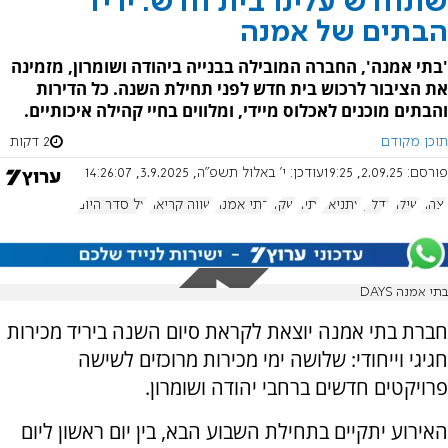
שתחדש עלינו בית חדש: יריד
הבתים של אמנה
'בתי אמנה', החברה המובילה בבנייה ביהודה ושומרון, מזמינה
את הציבור לרכוש בית חדש לפני תחילת השנה. כל הדירות
והבתים מוכנים לאכלוס מיידי, ומלווים בחיי קהילה איכותיים.
תוכן מקודם
2 דקות
פורסם:
2.09.25, 19:25
עודכן:
י' באלול תשפ"ה, 3.9.2025, 14:26:07
יצהר
שילה
נדל"ן
עתניאל
יתיר
שקד
בתי אמנה
שווה קריאה
על סדר היום
בתי אמנה DAYS
חברת בתי אמנה יוצאת לקראת סיום השנה ביריד מכירות
חגיגי וייחודי: שלושה ימי מכירות מרוכזים לשישה
פרויקטים חדשים ברחבי יהודה ושומרון.
האירוע יתקיים בתחילת השבוע הבא, בין יום ראשון ליום