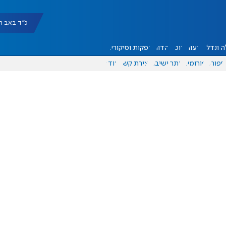
כ"ד באב תשפ"ו |
 ונדל"ן
דעות
אוכל
יהדות
הפקות וסיקורים
ספורט
פורומים
אתר ישיבה
יצירת קשר
עוד