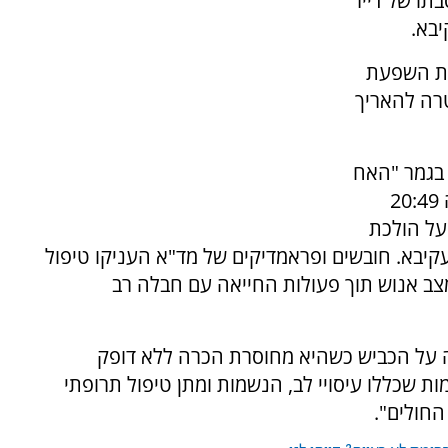
 צ'רקסוב בת ה-80, סבתו של דייר
יבא.
חת השפעת
רה להאריך
בגמר "האח
הגדול" ברשת 13. ממגן דוד אדום נמסר כי בשעה 20:49
ב שרון על הולכת
קיבא. חובשים ופראמדיקים של מד"א העניקו טיפול
 וביצעו פעולות החייאה באישה כבת 80 במצב אנוש תוך פעולות החייאה עם חבלה רב
ה על הכביש כשהיא מחוסרת הכרה ללא דופק
ת שכללו עיסויי לב, הנשמות ומתן טיפול תרופתי
החולים".