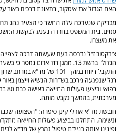
שדרס אמש למוות
את שרה
האח הגדול ארז איסקוב, בתאונת דרכים באור עק
מבדיקה שנערכה עלה החשד כי הצעיר נהג ת
סמים. בית המשפט בחדרה נענע לבקשת המשט
את מעצרו.
צ'רקסוב ז"ל נדרסה בעת שעשתה דרכה לצפייה 
התקבל דיווח במוקד 101 של מד"א במרח
רגל שנפגעה מרכב בשדרות הנשיא וייצמן באור ע
רפואי
מערכתית, בהמשך נקבע מותה.
חובשת מד"א אורלי קינן סיפרה: "הפצועה שכב
ונשימה. התחלנו בביצוע פעולות החייאה מתקדמו
ופינינו אותה בניידת טיפול נמרץ של מד"א לבית 