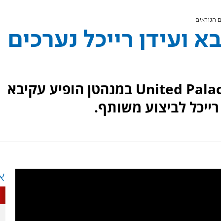
ם הנוראים
א ועידן רייכל נערכים
במופע שנערך אמש באולם ה-United Palace במנהטן הופיע עקיבא
רייכל לביצוע משותף.
א