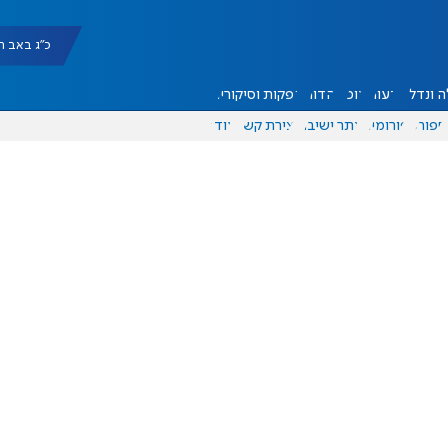
כ"ג באב תשפ"ו |
 ונדל"ן
דעות
אוכל
יהדות
הפקות וסיקורים
ספורט
פורומים
אתר ישיבה
יצירת קשר
עוד