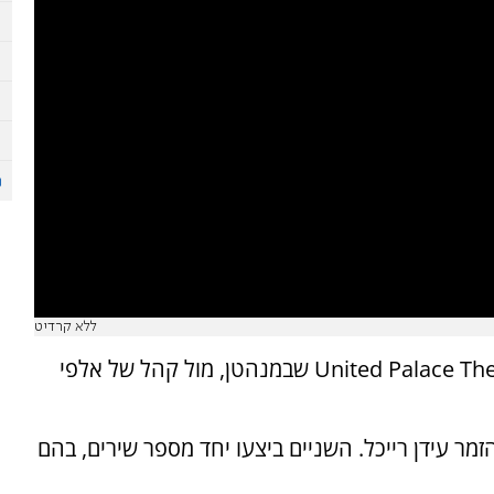
ללא קרדיט
הזמר עקיבא הופיע אמש (ראשון) באולם ה-United Palace Theater שבמנהטן, מול קהל של אלפי
ר עידן רייכל. השניים ביצעו יחד מספר שירים, בהם