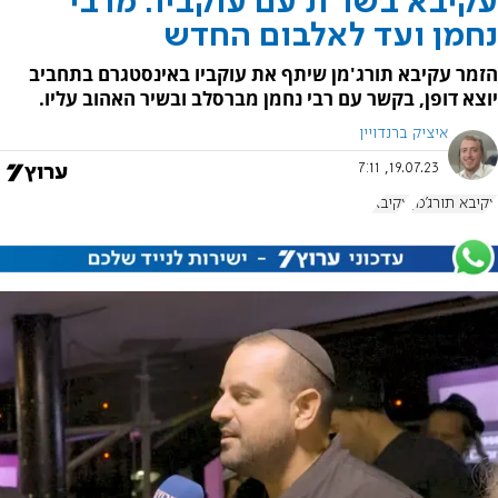
עקיבא בשו"ת עם עוקביו: מרבי
נחמן ועד לאלבום החדש
הזמר עקיבא תורג'מן שיתף את עוקביו באינסטגרם בתחביב
יוצא דופן, בקשר עם רבי נחמן מברסלב ובשיר האהוב עליו.
איציק ברנדויין
19.07.23, 7:11
עקיבא תורג'מן
עקיבא