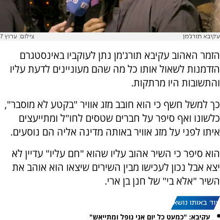
עקיבא תורג'מן
צילום: ערוץ 7
הזמר האהוב עקיבא תורג'מן נתן לעוקביו באינסטגרם
הזדמנות לשאול אותו כל מה שהם מעוניינים לדעת עליו
והתשובות היו מרתקות.
כך למשל חשף כי הוא חובב מזג אוויר "בקטע לא מוסבר",
כלשונו ואף סיפר על חברים שטסים לחו"ל ומתייעצים
איתו לפני על מזג אוויר באותה מדינה אליה הם נוסעים.
הוא סיפר כי השיר אהוב עליו שהוא "חם עליו" עדיין לא
יצא אבל נכון לעכישו מבין השירים שיצאו הוא אוהב את
השיר "אלא בי" של חנן בן ארי.
עוד באותו נושא:
עקיבא: "כמעט כל יום אני נופל ומתייאש"