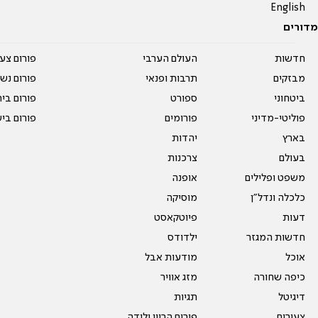
English
מדורים
חדשות
העולם הערבי
פורום צע
מבזקים
תרבות ופנאי
פורום נשו
ביטחוני
ספורט
פורום בי
פוליטי-מדיני
פורומים
פורום בי
בארץ
יהדות
בעולם
צרכנות
משפט ופלילים
אופנה
כלכלה ונדל"ן
מוסיקה
דעות
פיוטקאסט
חדשות המגזר
ילדודס
אוכל
מודעות אבל
כיפה שחורה
מזג אוויר
דיגיטל
תגיות
צעירים
פורום הריון ולידה