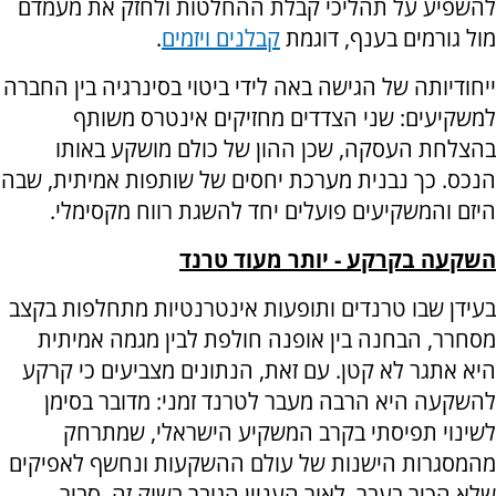
להשפיע על תהליכי קבלת ההחלטות ולחזק את מעמדם
מול גורמים בענף, דוגמת
קבלנים ויזמים
.
ייחודיותה של הגישה באה לידי ביטוי בסינרגיה בין החברה
למשקיעים: שני הצדדים מחזיקים אינטרס משותף
בהצלחת העסקה, שכן ההון של כולם מושקע באותו
הנכס. כך נבנית מערכת יחסים של שותפות אמיתית, שבה
היזם והמשקיעים פועלים יחד להשגת רווח מקסימלי.
השקעה בקרקע - יותר מעוד טרנד
בעידן שבו טרנדים ותופעות אינטרנטיות מתחלפות בקצב
מסחרר, הבחנה בין אופנה חולפת לבין מגמה אמיתית
היא אתגר לא קטן. עם זאת, הנתונים מצביעים כי קרקע
להשקעה היא הרבה מעבר לטרנד זמני: מדובר בסימן
לשינוי תפיסתי בקרב המשקיע הישראלי, שמתרחק
מהמסגרות הישנות של עולם ההשקעות ונחשף לאפיקים
שלא הכיר בעבר. לאור העניין הגובר בשוק זה, סביר