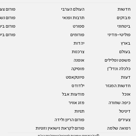
חדשות
העולם הערבי
פורום צע
מבזקים
תרבות ופנאי
פורום נשו
ביטחוני
ספורט
פורום בי
פוליטי-מדיני
פורומים
פורום בי
בארץ
יהדות
בעולם
צרכנות
משפט ופלילים
אופנה
כלכלה ונדל"ן
מוסיקה
דעות
פיוטקאסט
חדשות המגזר
ילדודס
אוכל
מודעות אבל
כיפה שחורה
מזג אוויר
דיגיטל
תגיות
צעירים
פורום הריון ולידה
רפואה שלמה
פורום לקראת נישואין וזוגיות