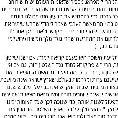
המהר"ל מפראג מסביר שלאומות העולם יש חוש רוחני
מיוחד והם מבינים לפעמים דברים שהיהודים אינם מבינים
כל צרכם. כדי להמחיש את הרעיון הזה מה לנו דוגמה
טובה יותר מאשר הערבי שאמר ליהודי שחרש שיתיר את
המחרשה שהרי חרב בית המקדש, ולאחר מכן אמר לו
לרתום את המחרשה שהרי נולד מלך המשיח (ירושלמי
ברכות ב, ד).
תקיעת השופר היא בעצם קריאה למרד. אם ישנו שלטון
זר, הרי השופר קורא למרד נגד השלטון הזר, וגם אם אין
שלטון זר, הרי המלחמה היא כנגד השגרה. מציאות זאת
שישנם צרות ומלחמות בעולם, שארץ ישראל אינה מיושבת
בצורה מרבית, שבית המקדש אינו בנוי על תילו, שישנם
אנשים שאינם שומרים תורה ומצוות זאת מציאות שחייבים
לפעול לשנות אותה, כדי שנזכה לכך שכל האומות יבינו
שהקב"ה הוא מלך על כל הארץ. השלטון הזר מבין את
הדבר טוב מאוד ולכן הוא, אכן, הרג ביהודים.. ידוע המיזם