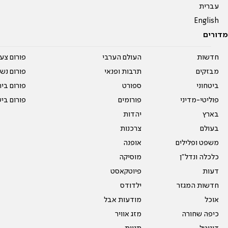
עברית
English
מדורים
חדשות
העולם הערבי
פורום צע
מבזקים
תרבות ופנאי
פורום נשו
ביטחוני
ספורט
פורום בי
פוליטי-מדיני
פורומים
פורום בי
בארץ
יהדות
בעולם
צרכנות
משפט ופלילים
אופנה
כלכלה ונדל"ן
מוסיקה
דעות
פיוטקאסט
חדשות המגזר
ילדודס
אוכל
מודעות אבל
כיפה שחורה
מזג אוויר