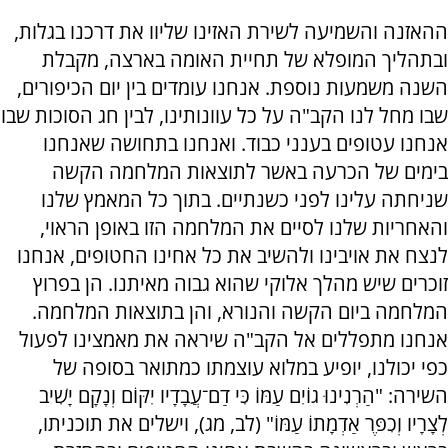
ההאזנה והשמיעה לשירת האזינו שליוו את דרכנו בגלות,
ובתהליך המופלא של תחיית האומה בארצה, מקבלת
השנה משמעות נוספת. אנחנו עומדים בין יום הכיפורים,
שבו מחל לנו הקב"ה על כל עוונותינו, לבין חג הסוכות שבו
אנחנו עטופים בענני כבוד. ואנחנו בתחושה שאנחנו
בימים של הכרעה באשר לתוצאות המלחמה הקשה
שניחתה עלינו לפני כשנתיים. בתוך כל המאמץ שלנו
והאחריות שלנו לסיים את המלחמה הזו באופן הראוי,
לנצח את אויבינו ולהשיב את כל אחינו החטופים, אנחנו
זוכרים שיש מהלך אלוקי שהוא גבוה מאיתנו. הן בפרוץ
המלחמה ביום הקשה והנורא, והן בתוצאות המלחמה.
אנחנו מתפללים אל הקב"ה שיראה את מאמצינו לפעול
כפי יכולנו, יופיע במלוא עוצמתו כמתואר בסופה של
השירה: "הַרְנִינוּ גוֹיִם עַמּוֹ כִּי דַם־עֲבָדָיו יִקּוֹם וְנָקָם יָשִׁיב
לְצָרָיו וְכִפֶּר אַדְמָתוֹ עַמּוֹ" (לב, מג), וישלים את תוכניתו,