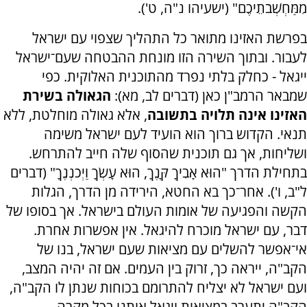
מִמַּחְשְׁבֹתֵיכֶם" (ישעיהו נ"ה, ט').
בפרשת האזינו מתואר כל התהליך שצפוי עם ישראל
לעבור. ובתוך השירה הזו מונחת ההבטחה שעם־ישראל
ייגאל - כחלק בלתי נפרד מהתוכנית האלוקית. כפי
שמבאר הרמב"ן כאן (דברים לב, מא):
הגאולה בשירת
האזינו אינה תלויה בתשובה
, אלא גאולה מוחלטת, ללא
תנאי. הקדוש ברוך הוא הועיד לעם ישראל משימה
ושליחות, אך גם תוכנית שהסוף שלה חייב להתרחש.
בתחילת הדרך "הוּא אָבִיךָ קָּנֶךָ, הוּא עָשְׂךָ וַיְכֹנְנֶךָ" (דברים
ל"ב, ו'). אחר־כך בא החטא, הירידה מן הדרך, הגלות
הקשה והפגיעה של אומות העולם בישראל. אך בסופו של
דבר, עם ישראל מוכרח להיגאל. אין אפשרות אחרת.
אי־אפשר להשלים עם מציאות שעם ישראל, בנו של
הקב"ה, ייראה כך, זרוק בין העמים. אם זה יהיה המצב,
ועם ישראל לא יצליח להתרומם בכוחות שנתן לו הקב"ה,
הקב"ה יתערב במציאות ויגאל אותנו בכל מקרה.