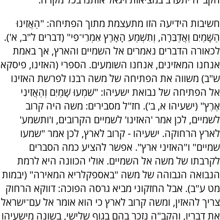
חשיבות הידיעה הזו מתעצמת מתוך הפתיחה: "הַאֲזִינוּ
הַשָּׁמַיִם וַאֲדַבֵּרָה, וְתִשְׁמַע הָאָרֶץ אִמְרֵי־פִי" (דברים ל"ב, א').
לכאורה הדברים נאמרים אל השמיים והארץ, אך באמת
אנחנו המאזינים, אנחנו השומעים. הספרי (האזינו, פיסקא
ש"ב) משווה את הפתיחה של משה רבנו לפרשת האזינו
אל הפתיחה של נבואת ישעיהו: "שִׁמְעוּ שָׁמַיִם וְהַאֲזִינִי
אֶרֶץ" (ישעיהו א, ב'). חז"ל מסבירים: משה היה קרוב
לשמיים, לכן אמר 'האזינו' לשמיים הקרובים, ו'ותשמע'
לארץ הרחוקה. ישעיהו - קרוב לארץ, לכן אמר "שמעו
שמיים" ו"האזיני ארץ". אפשר להציע כמה הסברים
לקרבתו של משה אל השמיים. אולי הכוונה היא לרמת
הנבואה הגבוהה של משה "באספקלריא המאירה" (יבמות
מט ע"ב). אבל החזקוני מביא גרסה הפוכה: דווקא הרחוק
צריך להאזין, ומשה קרוב לארץ כי הוא אומר אל עם־ישראל
את דבריו, והקב"ה נזכר בהם בגוף שלישי, בשונה מישעיהו