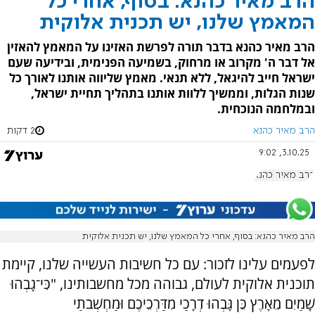
הרב מאיר כהנא: בסוף, אחרי כל
המאמץ שלנו, יש תכנית אלוקית
הרב מאיר כהנא בדבר תורה לפרשת האזינו על המאמץ להאזין
אל דבר ה' מקרוב או מרחוק, בשמיעה הפנימית, ובידיעה שעם
ישראל חייב להיגאל, ללא תנאי. מאמץ שליווה אותנו לאורך כל
שנות הגלות, וממשיך ללוות אותנו בתהליך תחיית ישראל,
ובמלחמה הנוכחית.
הרב מאיר כהנא
2 דקות
3.10.25, 9:02
הרב מאיר כהנא
הרב מאיר כהנא: בסוף, אחרי כל המאמץ שלנו, יש תכנית אלוקית
לפעמים עלינו לזכור: עם כל חשיבות העשייה שלנו, קיימת
תוכנית אלוקית לעולם, גבוהה מכל מחשבותינו, "כִּי־גָבְהוּ
שָׁמַיִם מֵאָרֶץ כֵּן גָּבְהוּ דְרָכַי מִדַּרְכֵיכֶם וּמַחְשְׁבֹתַי