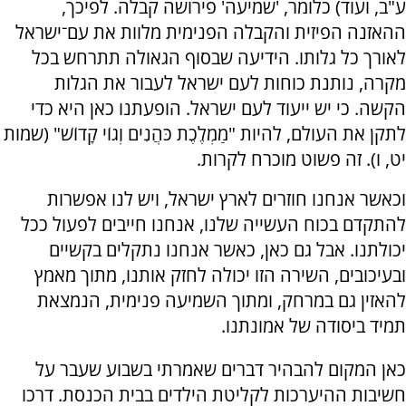
ע"ב, ועוד) כלומר, 'שמיעה' פירושה קבלה. לפיכך,
ההאזנה הפיזית והקבלה הפנימית מלוות את עם־ישראל
לאורך כל גלותו. הידיעה שבסוף הגאולה תתרחש בכל
מקרה, נותנת כוחות לעם ישראל לעבור את הגלות
הקשה. כי יש ייעוד לעם ישראל. הופעתנו כאן היא כדי
לתקן את העולם, להיות "מַמְלֶכֶת כֹּהֲנִים וְגוֹי קָדוֹשׁ" (שמות
יט, ו). זה פשוט מוכרח לקרות.
וכאשר אנחנו חוזרים לארץ ישראל, ויש לנו אפשרות
להתקדם בכוח העשייה שלנו, אנחנו חייבים לפעול ככל
יכולתנו. אבל גם כאן, כאשר אנחנו נתקלים בקשיים
ובעיכובים, השירה הזו יכולה לחזק אותנו, מתוך מאמץ
להאזין גם במרחק, ומתוך השמיעה פנימית, הנמצאת
תמיד ביסודה של אמונתנו.
כאן המקום להבהיר דברים שאמרתי בשבוע שעבר על
חשיבות ההיערכות לקליטת הילדים בבית הכנסת. דרכו