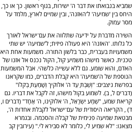
שמביא בנבואתו את דבר ה' ישירות, בגוף ראשון. כך או כך,
היחס בין 'שמיעה' ל'האזנה', ובין שמיים לארץ, מלמד על
מסר עמוק.
השירה מדברת על ידיעה שתלווה את עם־ישראל לאורך
כל גלותו. 'האזנה' היא פעולה פיזית; ל'שמיעה' יש שתי
משמעויות בעברית, כבר בלשון התורה. משמעות אחת היא
טכנית. כאשר מישהו משמיע קול, הקול נכנס אל אזנו של
האדם, והוא שומע. גם ללא עשייה כלשהי. אבל המשמעות
הנוספת של ה'שמיעה' היא קבלת הדברים, כמו שקראנו
בפרשת ניצבים: "וְשַׁבְתָּ עַד ה' אלוקיך וְשָׁמַעְתָּ בְקֹלוֹ"
(דברים ל, ב). לשמוע בקול מישהו, זה לקבל את דבריו. גם
קריאת שמע, "שְׁמַע יִשְׂרָאֵל, ה' אלוקינו, ה' אֶחָד" (דברים ו,
ד) , הקריאה היסודית של עם־ישראל לקבלת אחדות ה',
מבטאת שמיעה פנימית של קבלה והסכמה. ובגמרא
מצאנו: "לא שמיע לי, כלומר לא סבירא לי." (עירובין קב