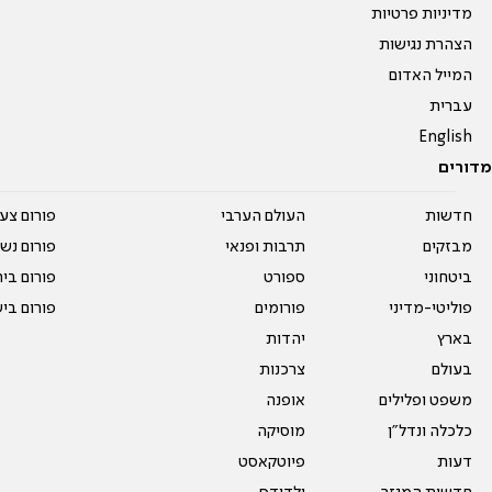
מדיניות פרטיות
הצהרת נגישות
המייל האדום
עברית
English
מדורים
חדשות
העולם הערבי
פורום צע
מבזקים
תרבות ופנאי
פורום נשו
ביטחוני
ספורט
פורום בי
פוליטי-מדיני
פורומים
פורום בי
בארץ
יהדות
בעולם
צרכנות
משפט ופלילים
אופנה
כלכלה ונדל"ן
מוסיקה
דעות
פיוטקאסט