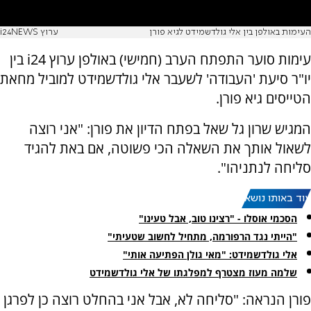
העימות באולפן בין אלי גולדשמידט לגיא פורן
ערוץ i24NEWS
עימות סוער התפתח הערב (חמישי) באולפן ערוץ i24 בין
יו"ר סיעת 'העבודה' לשעבר אלי גולדשמידט למוביל מחאת
הטייסים גיא פורן.
המגיש שרון גל שאל בפתח הדיון את פורן: "אני רוצה
לשאול אותך את השאלה הכי פשוטה, אם באת להגיד
סליחה לנתניהו".
עוד באותו נושא:
הסכמי אוסלו - "רצינו טוב, אבל טעינו"
"הייתי נגד הרפורמה, מתחיל לחשוב שטעיתי"
אלי גולדשמידט: "מאי גולן הפתיעה אותי"
שלמה מעוז מצטרף למפלגתו של אלי גולדשמידט
פורן הנראה: "סליחה לא, אבל אני בהחלט רוצה כן לפרגן