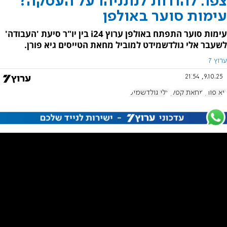
צפו: להודות לנתניהו על העסקה?
עימות סוער באולפן
עימות סוער התפתח באולפן ערוץ i24 בין יו"ר סיעת 'העבודה'
לשעבר אלי גולדשמידט למוביל מחאת הטייסים גיא פורן.
ערוץ 7
9.10.25, 21:54
גיא פורן
מחאת קפלן
אלי גולדשמיט