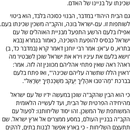
שכינתו על בניינו של האדם.
גם הבית היהודי במדבר, הבנוי כסוכה בלבד, הוא ביטוי
לשותפות זו. עם‐ישראל בונה, והקב"ה משכין שכינתו בעם.
אפילו בלעם הרשע התפעל מבניית האוהלים של עם
ישראל כבסיס להופעת השכינה, כאמור בגמרא (בבא
בתרא, ס ע"א): אמר רבי יוחנן דאמר קרא (במדבר כד, ב)
'וישא בלעם את עיניו וירא את ישראל שוכן לשבטיו' מה
ראה? ראה שאין פתחי אהליהם מכוונין זה לזה. אמר:
'ראוין הללו שתשרה עליהם שכינה'", ואז פתח בלעם
בברכת "מַה־טֹּבוּ אֹהָלֶיךָ יַעֲקֹב מִשְׁכְּנֹתֶיךָ יִשְׂרָאֵל".
כי הוא הבין שהקב"ה שוכן במעשה ידיו של עם ישראל
מהיחידה הפרטית של הבית, ועד לעשייה הלאומית
המשותפת של המשכן. זהו יסוד שליחותנו: לפעול עם
הקב"ה בבניין העולם, במסע ממצרים אל ארץ ישראל. שם
תתעצם השליחות - כי בארץ אפשר לבנות בתים, להקים