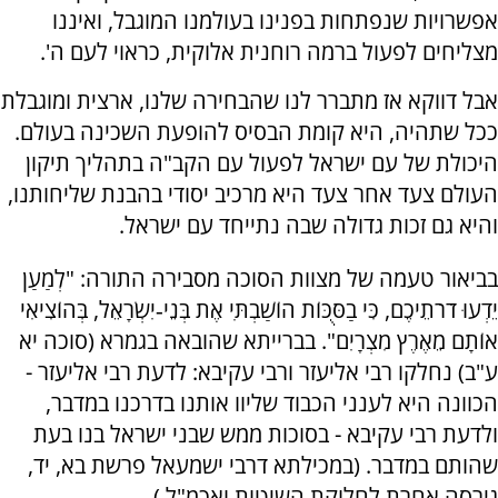
אפשרויות שנפתחות בפנינו בעולמנו המוגבל, ואיננו
מצליחים לפעול ברמה רוחנית אלוקית, כראוי לעם ה'.
אבל דווקא אז מתברר לנו שהבחירה שלנו, ארצית ומוגבלת
ככל שתהיה, היא קומת הבסיס להופעת השכינה בעולם.
היכולת של עם ישראל לפעול עם הקב"ה בתהליך תיקון
העולם צעד אחר צעד היא מרכיב יסודי בהבנת שליחותנו,
והיא גם זכות גדולה שבה נתייחד עם ישראל.
בביאור טעמה של מצוות הסוכה מסבירה התורה: "לְמַעַן
יֵדְעוּ דֹרֹתֵיכֶם, כִּי בַסֻּכּוֹת הוֹשַׁבְתִּי אֶת בְּנֵי‐יִשְׂרָאֵל, בְּהוֹצִיאִי
אוֹתָם מֵאֶרֶץ מִצְרָיִם". בברייתא שהובאה בגמרא (סוכה יא
ע"ב) נחלקו רבי אליעזר ורבי עקיבא: לדעת רבי אליעזר -
הכוונה היא לענני הכבוד שליוו אותנו בדרכנו במדבר,
ולדעת רבי עקיבא - בסוכות ממש שבני ישראל בנו בעת
שהותם במדבר. (במכילתא דרבי ישמעאל פרשת בא, יד,
גירסה אחרת לחלוקת השיטות ואכמ"ל.)