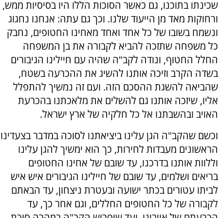
שכינתו בתוכנו, גם כאשר הסוכות הללו היו בסיסיות ממש,
ורחוקות מאד מן הייעוד שלנו. וכך גם עתה: אנחנו נחגוג
ונשמח בשובו של כל אחד ואחד מאחינו החטופים, נחבק
כל משפחה שתזכה להביא לקבורה את בן המשפחה
החלל החטוף, ונודה לקב"ה שהיה עם חיילינו הגיבורים
בשדה הקרב וזיכה אותנו להשיג את ההכרעה בשטח,
שהביאה להשגת ההסכם הזה. ועם זה נמשיך להתפלל
אליו, שיזכה אותנו גם להשלים את מלאכתנו בהכרעת
האויב ובהשבתנו אל כל חלקיה של ארץ ישראל.
וכשם שהקב"ה הגן עלינו ביציאתנו לסוכה במדבר בצעדינו
הראשונים מעבדות לחירות, כך הוא ימשיך להגן עלינו
וללוות אותנו בדרכנו, עד שובם של אחינו החטופים
בריאים ושלמים, עד שובם של חיילינו הגיבורים איש איש
לביתו עטורים בכתר ישועה ובעטרת ניצחון, עד הבאתם
לקבורה של כל החטופים החללים, וגם אחר כך, עד
הכרעתם של אויבינו, ועד שיפרוש הקב"ה במהרה סוכת