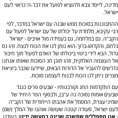
מדינה, לייסד צבא ולהוציא לפועל את דבר‐ה' כראוי לעם
ישראל.
ההתבוננות בסוכות ממש שבנה עם ישראל במדבר, לפי
רבי עקיבא, מלמדת על יכולתו של עם ישראל לפעול עם
הקב"ה. גם במלחמה, גם בעמידה מול אויבים - ישראל
נלחם, והקדוש‐ברוך‐הוא נותן לנו את הכוח לנצח. זהו נס
גדול, הבא לידי ביטוי ביכולתו של האדם לפעול תוך חיבור
אל העוצמה האלוקית, וזהו תוכן חג הסוכות שאותו אנחנו
נדרשים להעביר אל הדורות הבאים, שיידעו שכבר ביציאת
מצרים ניתן לנו הכוח לבנות לעצמנו סוכות.
עם התקדמות החג וקורבנותיו - שבעים פרים כנגד
שבעים אומות (סוכה נה ע"ב), ולבסוף הפר היחיד של
שמיני עצרת, המסמל את אהבתו הייחודית של הקב"ה
לעם ישראל, סעודה קטנה שעושה אוהבו של המלך (שם)
-
אנו מתפללים שתשרה שכינה במעשה ידינו
: בעודנו