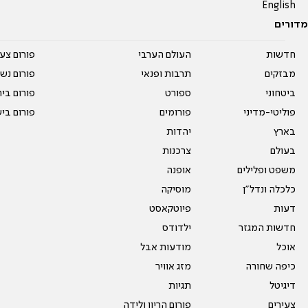
English
מדורים
חדשות
העולם הערבי
פורום צע
מבזקים
תרבות ופנאי
פורום נשו
ביטחוני
ספורט
פורום בי
פוליטי-מדיני
פורומים
פורום בי
בארץ
יהדות
בעולם
צרכנות
משפט ופלילים
אופנה
כלכלה ונדל"ן
מוסיקה
דעות
פיוטקאסט
חדשות המגזר
ילדודס
אוכל
מודעות אבל
כיפה שחורה
מזג אוויר
דיגיטל
תגיות
צעירים
פורום הריון ולידה