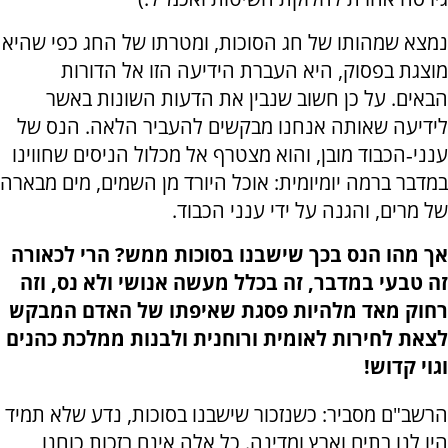
נמצא שמהותו של חג הסוכות, ומטרתו של החג כפי שהיא
מוצגת בפסוק, היא העברת הידיעה הזו אל הדורות
הבאים. על כן חשוב שנבין את הדעות השונות באשר
לידיעה שאותה אנחנו מבקשים להעביר הלאה. הנס של
ענני‐הכבוד מובן, והוא מצטרף אל מכלול הניסים שחווינו
במדבר ברמה יומיומית: אוכל היורד מן השמים, מים מבארה
של מרים, והגנה על ידי ענני הכבוד.
אך מהו הנס בכך שישבנו בסוכות ממש? הרי לכאורה
זה טבעי במדבר, זה בכלל מעשה אנושי ולא נס, וזה
רחוק מאד מלהיות פסגת שאיפתו של האדם המבקש
לצאת לחירות לאומית ורוחנית ולבנות ממלכת כהנים
וגוי קדוש!
הרשב"ם מסביר: כשנזכור שישבנו בסוכות, נדע שלא תמיד
היו לנו בתים וארץ ומדינה. כל אלה אינם בזכות כוחנו,