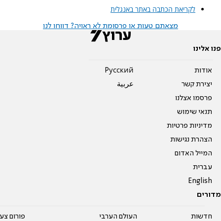
לקריאת הכתבה באתר באנגלית
מצאתם טעות או פרסומת לא ראויה? דווחו לנו
פנו אלינו
אודות
Pусский
יצירת קשר
عربية
פרסמו אצלנו
תנאי שימוש
מדיניות פרטיות
הצהרת נגישות
המייל האדום
עברית
English
מדורים
חדשות
העולם הערבי
פורום צע