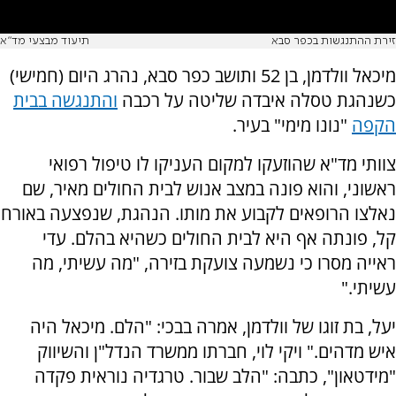
זירת ההתנגשות בכפר סבא
תיעוד מבצעי מד"א
מיכאל וולדמן, בן 52 ותושב כפר סבא, נהרג היום (חמישי)
כשנהגת טסלה איבדה שליטה על רכבה
והתנגשה בבית
הקפה
"נונו מימי" בעיר.
צוותי מד"א שהוזעקו למקום העניקו לו טיפול רפואי
ראשוני, והוא פונה במצב אנוש לבית החולים מאיר, שם
נאלצו הרופאים לקבוע את מותו. הנהגת, שנפצעה באורח
קל, פונתה אף היא לבית החולים כשהיא בהלם. עדי
ראייה מסרו כי נשמעה צועקת בזירה, "מה עשיתי, מה
עשיתי."
יעל, בת זוגו של וולדמן, אמרה בבכי: "הלם. מיכאל היה
איש מדהים." ויקי לוי, חברתו ממשרד הנדל"ן והשיווק
"מידטאון", כתבה: "הלב שבור. טרגדיה נוראית פקדה