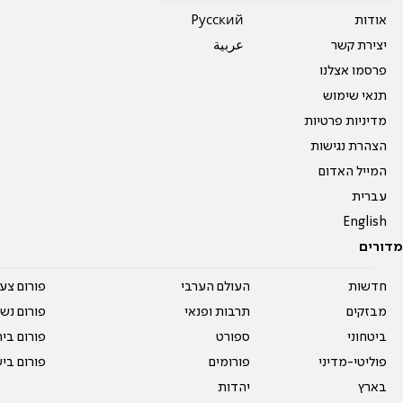
אודות
Pусский
יצירת קשר
عربية
פרסמו אצלנו
תנאי שימוש
מדיניות פרטיות
הצהרת נגישות
המייל האדום
עברית
English
מדורים
חדשות
העולם הערבי
פורום צע
מבזקים
תרבות ופנאי
פורום נשו
ביטחוני
ספורט
פורום בי
פוליטי-מדיני
פורומים
פורום בי
בארץ
יהדות