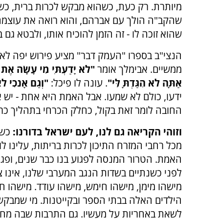
מיותרת. רק כעת, כשהוא מבקש לכרות ברית, כשה
שהקב"ה הולך עם אברהם, והוא רואה את עוצמת
שהוא זוכה לו - זה הזמן להוכיח אותו, ולבטא ג
הנצי"ב בספרו "העמק דבר" מציע פירוש יפה לאר
ממשיים. אבימלך אומר
"לֹא יָדַעְתִּי מִי עָשָׂה אֶת ה
אַתָּה לֹא הִגַּדְתָּ לִּי"
. עונה לו פיכֹל:
"וְגַם אָנֹכִי לֹא 
ידעו, כולם לא שמעו. אבל האמת היא אחת - יש אח
החובה לומר זאת בקול, כחלק הכרחי בתהליך כר
וזוהי הקריאה גם לנו, לעם ישראל בדורנו:
כשב
מכל רחבי המזרח התיכון לכרות בריתות, עלינו ל
האמת. הטרור המנסה לפגוע בנו כבר שנים, ופגע
לפני כשנתיים בשדות הנגב המערבי שלנו, אינו 
מישהו מימן, מישהו חימש, מישהו עודד. מישהו ח
הילדים האלה בבתי הספר ובקייטנות. מי שמבקש 
לשאת באחריות על מעשיו. גם התרבות שבה מחב