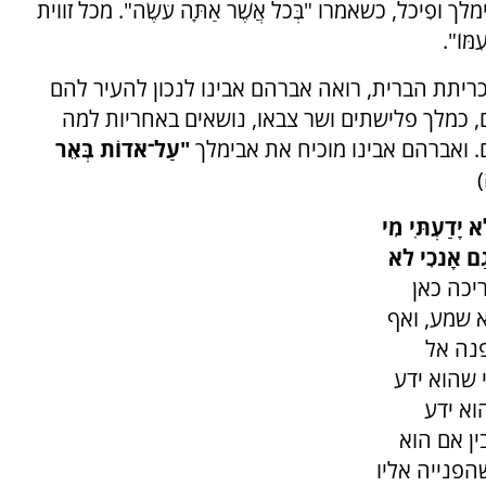
יכֹל, כשאמרו "בְּכֹל אֲשֶׁר אַתָּה עֹשֶׂה". מכל זווית
וֹ".
כריתת הברית, רואה אברהם אבינו לנכון להעיר להם
 כמלך פלישתים ושר צבאו, נושאים באחריות למה
 ואברהם אבינו מוכיח את אבימלך
"עַל־אֹדוֹת בְּאֵר
 יָדַעְתִּי מִי
גַם אָנֹכִי לֹא
יכה כאן
א שמע, ואף
פנה אל
 שהוא ידע
וא ידע
ין אם הוא
הפנייה אליו