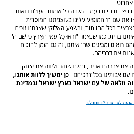
אחרוני
 ניצבים היום בעמדה שבה כל אומות העולם רואות
או את שם ה' המופיע עלינו בעוצמתנו המוסרית
אית בכל החזיתות, ובשפע האלוקי שאנחנו זוכים
ברית, כמו שנאמר "וְרָאוּ כָּל־עַמֵּי הָאָרֶץ כִּי שֵׁם ה'
שיו, כשהם רואים ומבינים שה' איתנו, זה גם הזמן להוכיח
שנות את דרכיהם.
 את אברהם אבינו, וכשם שחזר וליווה את יצחק
עם אבותינו בכל דרכיהם -
כן ימשיך ללוות אותנו,
זה מלאה של עם ישראל בארץ ישראל ובמדינת
ו
.
ומת לא ראויה? דווחו לנו