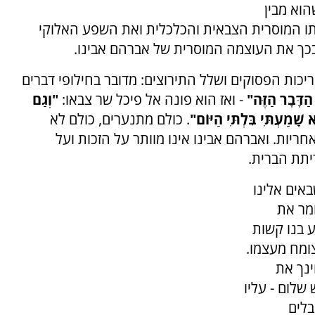
וא מבין
ו המוסרית הצבאית והכלכלית ואת השפע האלוקי
ם בכך את העוצמה המוסרית של אברהם אבינו.
יכות הפסוקים ושלל התירוצים: מדובר בחילופי דברים
ַדָּבָר הַזֶּה"
- ואז הוא פונה אל פיכֹל שר צבאו:
"וְגַם
שָׁמַעְתִּי בִּלְתִּי הַיּוֹם"
. כולם מתנערים, כולם לא
ריות. ואברהם אבינו אינו מוותר על הזכות ועל
יתת הברית.
אים אלינו
ומר את
 בנו קשות
צומח מעצמו.
ינך את
שלום - עליו
לים