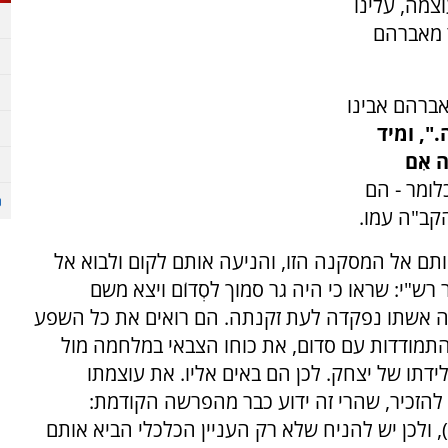
צמה, עלינו
 מאברהם
ל אברהם אבינו
ׂה.", ומיד
ה אִם
לומר - הם
קב"ה עמו.
תם אל המסקנה הזו, והניעה אותם לקום ולבוא אל
רש"י: שראו כי היה גר סמוך לסְדוֹם ויצא משם
ה אשתו נפקדה לעת זקנתה. הם רואים את כל השפע
התמודדות עם סדום, את כוחו הצבאי במלחמה מול
תו של יצחק. לכן הם באים אליו. את עוצמתו
 להזכיר, שהרי זה ידוע כבר מהפרשה הקודמת:
שם יג, ב), ולכן יש להניח שלא רק העניין הכלכלי הביא אותם