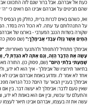
כעת אל אברהם. אבל ברור שגם לזה התכוונו אבימלך ופִ
שהם מביטים על אברהם אבינו הם רואים כי "ה' עִמּ
ואז, כשהם באים לכרות ברית, כחלק מן הבסיס ל
על התנהלותם עד עתה. לא הכול היה בסדר. הם,
שקורה בשדות הנגב המערבי - בארצו של אברהם.
הַמַּיִם אֲשֶׁר גָּזְלוּ עַבְדֵי אֲבִימֶלֶךְ:"
(שם פסוק כה)
אבימלך מתחיל להתפתל ולהתנער מאחריות:
"לֹא
עָשָׂה אֶת הַדָּבָר הַזֶּה, וְגַם אַתָּה לֹא הִגַּדְתָּ לִּי, וְ
שָׁמַעְתִּי בִּלְתִּי הַיּוֹם"
(שם, פסוק כו). התורה מאר
בתיאור תירוציו של אבימלך - איך הוא לא ידע, ול
אחד לא אמר לו. ומדוע באמת אברהם אבינו לא 
אבימלך בעניין הבאר עד היום? ככל הנראה מפני
שאין טעם לדבר: אבימלך לא יעשה דבר. בין אם ה
והתעלם עד עכשיו, ובין אם הוא באמת לא ידע, וב
עשה את זה בעצמו, אברהם אבינו תיאר לעצמו ש