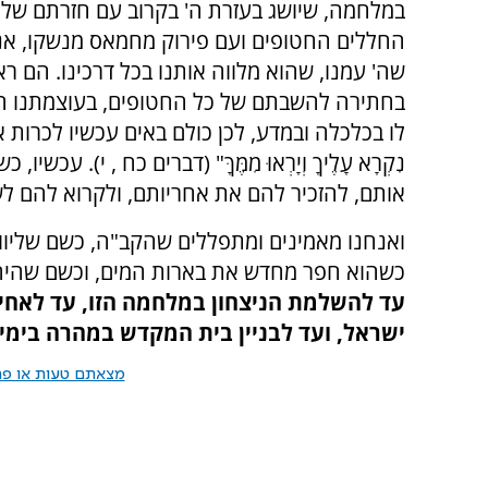
במלחמה, שיושג בעזרת ה' בקרוב עם חזרתם של 
החללים החטופים ועם פירוק מחמאס מנשקו, אנו
שה' עמנו, שהוא מלווה אותנו בכל דרכינו. הם ר
בחתירה להשבתם של כל החטופים, בעוצמתנו הצב
לו בכלכלה ובמדע, לכן כולם באים עכשיו לכרות איתנו 
נִקְרָא עָלֶיךָ וְיָרְאוּ מִמֶּךָּ" (דברים כח , י). עכ
אותם, להזכיר להם את אחריותם, ולקרוא להם ל
ואנחנו מאמינים ומתפללים שהקב"ה, כשם שליווה
כשהוא חפר מחדש את בארות המים, וכשם שהיה 
עד להשלמת הניצחון במלחמה הזו, עד לאחי
ישראל, ועד לבניין בית המקדש במהרה בימינ
מצאתם טעות או פרס