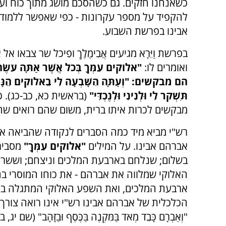
כשאנחנו חזקים. גם כשהסכם מושג מתוך כוח ועו
להקפיד על מספר עקרונות - כפי שאפשר ללמוד
אבינו בפרשת השבוע.
בפרשת וַיֵּרָא מגיעים אֲבִימֶלֶךְ ופִיכֹל שר צבאו א
ואומרים לו:
"אלוקים עִמְּךָ בְּכֹל אֲשֶׁר אַתָּה עֹשֶ
הם מבקשים: "וְעַתָּה הִשָּׁבְעָה לִי בֵאלוקים הֵנָּ
תִּשְׁקֹר לִי וּלְנִינִי וּלְנֶכְדִּי"
(בראשית כא, כב-כג). כ
מבקשים לכרות איתו ברית, משום שהם רואים שה
רש"י מביא מיד כמה הסברים לנקודה שהביאה או
אברהם אבינו. על המילים
"אלוקים עִמְּךָ"
מסביר 
בשלום; שנלחם בארבעת המלכים וניצחם; וששר
האלוקי שמלווה את אברהם - את כוחו המוסרי ב
ארבעת המלכים, ואת השפע האלוקי המתגלה בליד
הכלכלית של אברהם אבינו רש"י אינו רואה צורך
"וְאַבְרָם כָּבֵד מְאֹד בַּמִּקְנֶה בַּכֶּסֶף וּבַזָּהָב" (