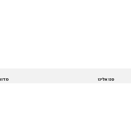
פנו אלינו
מדור
אודות
Pусский
חד
יצירת קשר
عربية
מב
פרסמו אצלנו
בי
תנאי שימוש
פו
מדיניות פרטיות
בא