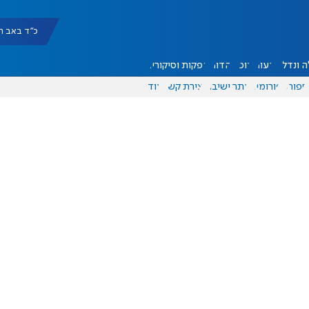
כ"ד באב תשפ"ו |
 ונדל"ן
דעות
אוכל
יהדות
הפקות וסיקורים
ספורט
פורומים
אתר ישיבה
יצירת קשר
עוד