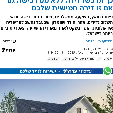
כך תרכשו דירה ללא מס רכישה גם
אם זו דירה חמישית שלכם
פיתוח מואץ, השקעה ממשלתית, פטור ממס רכישה ותנאי
תשלום נדירים: אזור יהודה ושומרון, שבעבר נחשב לפריפריה
אידאולוגית, הופך בשקט לאחד מאזורי ההשקעה האטרקטיביים
ביותר בישראל.
בשיתוף פאוור גרופ
2 דקות
פורסם:
9.11.25, 19:11
עודכן:
כ"ח בחשוון תשפ"ו, 19.11.2025, 19:24:20
שומרון
נדל"ן
שווה קריאה
על סדר היום
מס רכישה