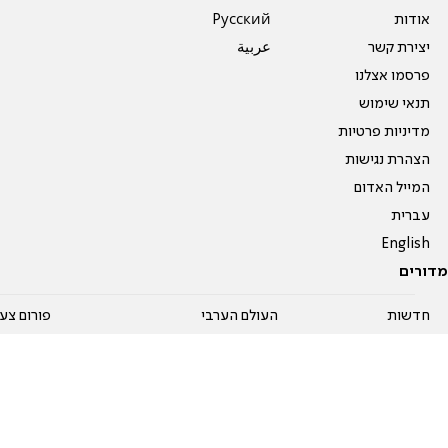
אודות
Pусский
יצירת קשר
عربية
פרסמו אצלנו
תנאי שימוש
מדיניות פרטיות
הצהרת נגישות
המייל האדום
עברית
English
מדורים
חדשות
העולם הערבי
פורום צע
מבזקים
תרבות ופנאי
פורום נשו
ביטחוני
ספורט
פורום בי
פוליטי-מדיני
פורומים
פורום בי
בארץ
יהדות