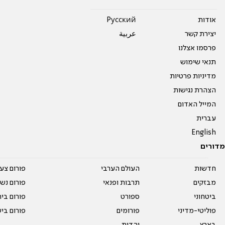
אודות
Pусский
יצירת קשר
عربية
פרסמו אצלנו
תנאי שימוש
מדיניות פרטיות
הצהרת נגישות
המייל האדום
עברית
English
מדורים
חדשות
העולם הערבי
פורום צע
מבזקים
תרבות ופנאי
פורום נשו
ביטחוני
ספורט
פורום בי
פוליטי-מדיני
פורומים
פורום בי