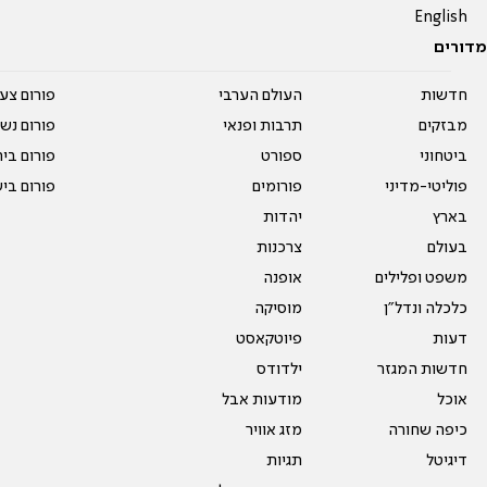
English
מדורים
חדשות
העולם הערבי
פורום צע
מבזקים
תרבות ופנאי
פורום נשו
ביטחוני
ספורט
פורום בי
פוליטי-מדיני
פורומים
פורום בי
בארץ
יהדות
בעולם
צרכנות
משפט ופלילים
אופנה
כלכלה ונדל"ן
מוסיקה
דעות
פיוטקאסט
חדשות המגזר
ילדודס
אוכל
מודעות אבל
כיפה שחורה
מזג אוויר
דיגיטל
תגיות