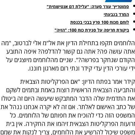
סמוטריץ' עורר סערה: "עלילת דם אנטישמית"
המרד בגבעתי
לוחם מכוח 100 פרץ בבכי בכנסת
ביקורת חריפה על סגירת כוח 100: "הזיה"
הלוחמים תקפו בתחילת הדיון את אל"מ אלי לברטוב, "מה
אתה עושה פה? אתה גם קשור להדלפה? איפה התובע
הקודם שנחקר בפרשה?". שניים מהלוחמים מיוצגים על
ידי עורכי הדין עדי קידר ונתי רום מארגון חוננו.
קידר אמר בפתח הדיון: "אם הפרקליטות הצבאית
והתביעה הצבאית הראשית רוצות באמת ובתמים לשקם
את התדמית שלה הדבר המתבקש שיעשה היום זה ביטולו
של כתב האישום לאלתר. אם זה לא יקרה אנחנו ננהל את
המשפט הזה כדי להוכיח את חפותם של הלוחמים. כל
זרועות הפרקליטות הצבאית זיהמו את החקירה. אין בית
משפט שיכול להרשיע את הלוחמים, צריך לנקות את שמם