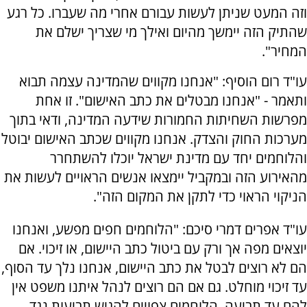
וזה המעט שניתן לעשות עבורם אחרי מה שעברו. כל רגע
שהתיק הזה יימשך מהיום ואילך מי שצריך ישלם את
המחיר".
עו"ד רום הוסיף: "אנחנו מקווים שהמדינה עצמה תבוא
ותאמר - "אנחנו מבטלים את כתב האישום". זו אחת
מפרשות השחיתות החמורות שידעה המדינה, ודאי בתוך
מערכות החוק והצדק. אנחנו מקווים שכתב האישום יבוטל
והלוחמים יחד עם מדינת ישראל יוכלו להשתחרר
מהאירוע הזה ובמקביל יימצאו אנשים הראויים לעשות את
הניקוי הראוי כדי לתקן את המקום הזה".
עו"ד אפרים דמרי סיכם: "הלוחמים חפים מפשע, ואנחנו
יוצאים מפה אך ורק עם ביטול כתב היישום, או זיכוי. אם
הם לא רוצים לבטל את כתב היישום, אנחנו נלך עד הסוף,
עד זיכוי מוחלט. גם אם הם רוצים לנהל איתנו משפט אין
להם עד תביעה. הלוחמים צפויים להגיש תביעות נגד