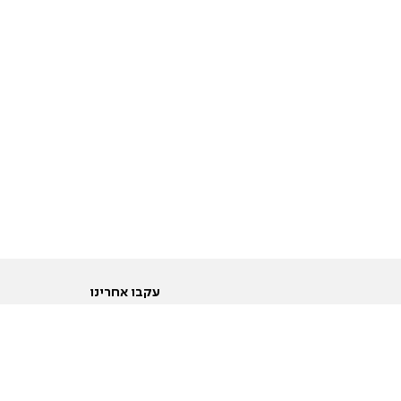
עקבו אחרינו
ות
טוויטר
ם הריון ולידה
פייסבוק
ום לקראת נישואין וזוגיות
אינסטגרם