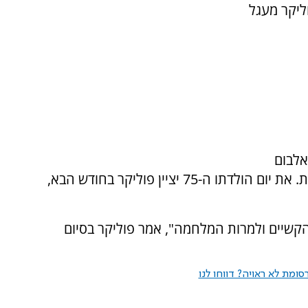
וליקר מעגל
יקי התקיים כחלק מחגיגות ה-40 לאלבום
הבכורה שלו, שהפך לאבן דרך במוזיקה הישראלית. את יום הולדתו ה-75 יציין פוליקר בחודש הבא,
הקשיים ולמרות המלחמה", אמר פוליקר בסיום
ומת לא ראויה? דווחו לנו