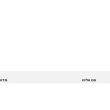
פנו אלינו
מדור
אודות
Pусский
חד
יצירת קשר
عربية
מב
פרסמו אצלנו
בי