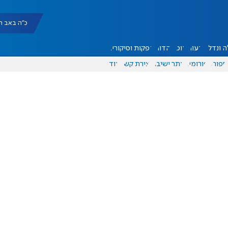
כ"ה באב תשפ"ו |
 ונדל"ן
דעות
אוכל
יהדות
הפקות וסיקורים
ספורט
פורומים
אתר ישיבה
יצירת קשר
עוד