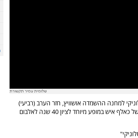
שלומית עמיר תקשורת
וניקי למחנה ההשמדה אושוויץ, חזר הערב (רביעי)
המוזיקאי יהודה פוליקר למקום והופיע מול קהל של כאלף איש במופע מיוחד לציון 40 שנה לאלבום
וניקי"