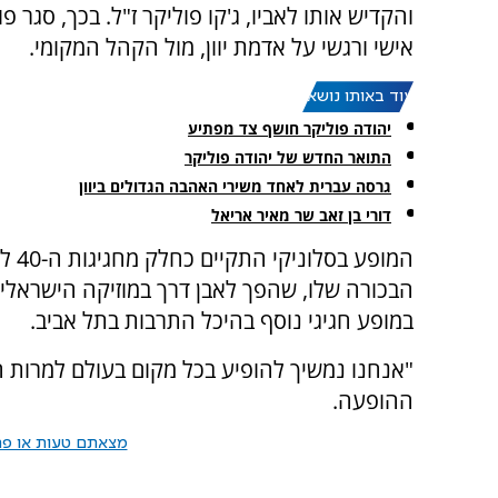
והקדיש אותו לאביו, ג'קו פוליקר ז"ל. בכך, סגר פ
אישי ורגשי על אדמת יוון, מול הקהל המקומי.
עוד באותו נושא:
יהודה פוליקר חושף צד מפתיע
התואר החדש של יהודה פוליקר
גרסה עברית לאחד משירי האהבה הגדולים ביוון
דורי בן זאב שר מאיר אריאל
המופע בסלונ
במופע חגיגי נוסף בהיכל התרבות בתל אביב.
"אנחנו נמשיך להופיע בכל מקום בעולם למרות 
ההופעה.
מצאתם טעות או פרס