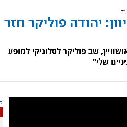
ניקי
ון: יהודה פוליקר חזר
ושוויץ, שב פוליקר לסלוניקי למופע
א