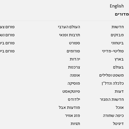
English
מדורים
חדשות
העולם הערבי
פורום צע
מבזקים
תרבות ופנאי
פורום נשו
ביטחוני
ספורט
פורום בי
פוליטי-מדיני
פורומים
פורום בי
בארץ
יהדות
בעולם
צרכנות
משפט ופלילים
אופנה
כלכלה ונדל"ן
מוסיקה
דעות
פיוטקאסט
חדשות המגזר
ילדודס
אוכל
מודעות אבל
כיפה שחורה
מזג אוויר
דיגיטל
תגיות