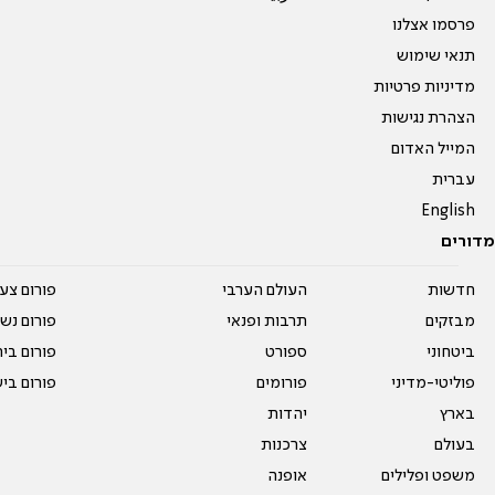
פרסמו אצלנו
תנאי שימוש
מדיניות פרטיות
הצהרת נגישות
המייל האדום
עברית
English
מדורים
חדשות
העולם הערבי
פורום צע
מבזקים
תרבות ופנאי
פורום נשו
ביטחוני
ספורט
פורום בי
פוליטי-מדיני
פורומים
פורום בי
בארץ
יהדות
בעולם
צרכנות
משפט ופלילים
אופנה