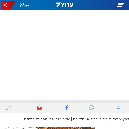
+
-
ערוץ 7
תרבות, בידור ופנאי
פיוטקאסט | 'אמרנו לדיילת: ה'פח' חייב להישאר על המטוס לברלין'