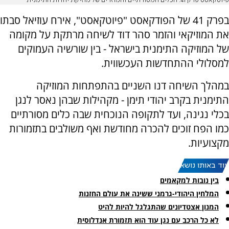
פיוטקאסט פרק 41: הכלים המסורתיים והמוזרים של מוזיקת יהדות התימנית
בפרק 41 של הפודקאסט "פיוטקאסט", אירח עוזיאל סבתו
את המוזיקאי והזמר סהר דוד לשיחה מרתקת על מקומה
של המוזיקה התימנית בישראל - בין שורשיה העמוקים
למסלולי ההתחדשות העכשווית.
במהלך השיחה דנו השניים בהתפתחות המוזיקה
התימנית בקרב יהודי תימן - מקהילות שבהן נאסר לנגן
בכלי נגינה, ועד לתקופה הנוכחית שבה כלים מסורתיים
כמו הפח זוכים להכרה מחודשת ואף משולבים בתזמורות
מקצועיות.
עוד באותו נושא:
בין נובות למקאמים
המלחין היהודי-גרמני ששינה את עולם החזנות
המנון אצטדיונים שהתגלגל להיות להיט
לא כל הרכב עם נגן עוד הוא תזמורת אנדלוסית