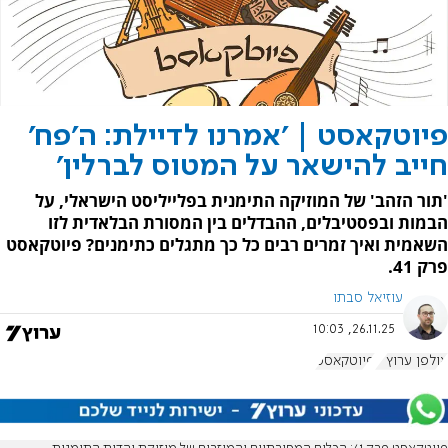
פיוטקאסט | 'אמרנו לדיילת: ה'פח'
חייב להישאר על המטוס לברלין'
'תור הזהב' של המוזיקה התימנית בפלייליסט הישראלי, על
הבמות ובפסטיבלים, ההבדלים בין המסורת הבלאדית לזו
השאמית ואיך זמרים רבים כל כך מתגלים כתימנים? פיוטקאסט
פרק 41.
עוזיאל סבתו
26.11.25, 10:03
אולפן ערוץ 7
פיוטקאסט