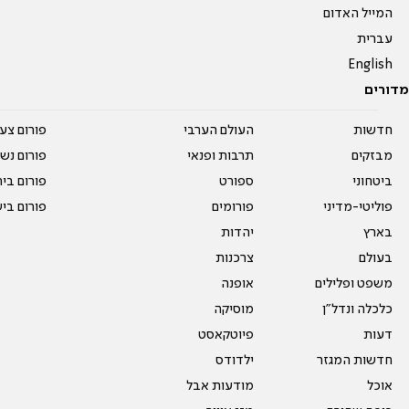
המייל האדום
עברית
English
מדורים
חדשות
העולם הערבי
פורום צע
מבזקים
תרבות ופנאי
פורום נשו
ביטחוני
ספורט
פורום בי
פוליטי-מדיני
פורומים
פורום בי
בארץ
יהדות
בעולם
צרכנות
משפט ופלילים
אופנה
כלכלה ונדל"ן
מוסיקה
דעות
פיוטקאסט
חדשות המגזר
ילדודס
אוכל
מודעות אבל