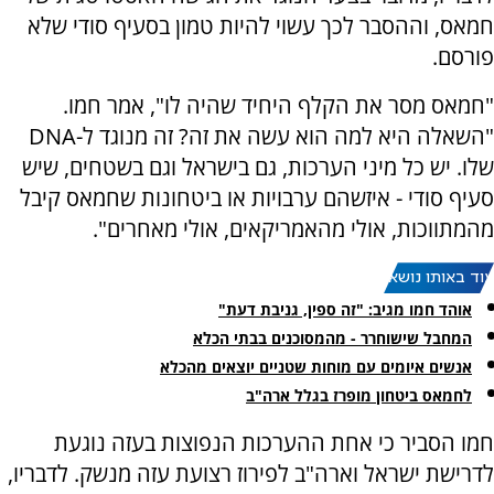
חמאס, וההסבר לכך עשוי להיות טמון בסעיף סודי שלא
פורסם.
"חמאס מסר את הקלף היחיד שהיה לו", אמר חמו.
"השאלה היא למה הוא עשה את זה? זה מנוגד ל-DNA
שלו. יש כל מיני הערכות, גם בישראל וגם בשטחים, שיש
סעיף סודי - איזשהם ערבויות או ביטחונות שחמאס קיבל
מהמתווכות, אולי מהאמריקאים, אולי מאחרים".
עוד באותו נושא:
אוהד חמו מגיב: "זה ספין, גניבת דעת"
המחבל שישוחרר - מהמסוכנים בבתי הכלא
אנשים איומים עם מוחות שטניים יוצאים מהכלא
לחמאס ביטחון מופרז בגלל ארה"ב
חמו הסביר כי אחת ההערכות הנפוצות בעזה נוגעת
לדרישת ישראל וארה"ב לפירוז רצועת עזה מנשק. לדבריו,