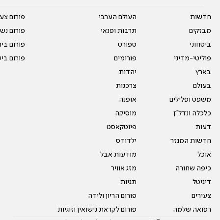
חדשות
העולם הערבי
פורום צע
מבזקים
תרבות ופנאי
פורום נשו
ביטחוני
ספורט
פורום בי
פוליטי-מדיני
פורומים
פורום בי
בארץ
יהדות
בעולם
צרכנות
משפט ופלילים
אופנה
כלכלה ונדל"ן
מוסיקה
דעות
פיוטקאסט
חדשות המגזר
ילדודס
אוכל
מודעות אבל
כיפה שחורה
מזג אוויר
דיגיטל
תגיות
צעירים
פורום הריון ולידה
רפואה שלמה
פורום לקראת נישואין וזוגיות