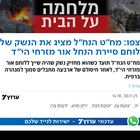
צפו: מח"ט הנח"ל מציג את הנשק של
לוחם סיירת הנחל אור מזרחי הי"ד
מח"ט הנח"ל תועד כשהוא מחזיק נשק שהיה שייך ללוחם אור
מזרחי הי"ד, לאחר חיסולם של ארבעה מחבלים סמוך למנהרה
ברפיח.
ערוץ 7
30.11.25, 14:18
צה"ל
רצועת עזה
חטיבת הנח"ל
אריק מויאל
חרבות ברזל