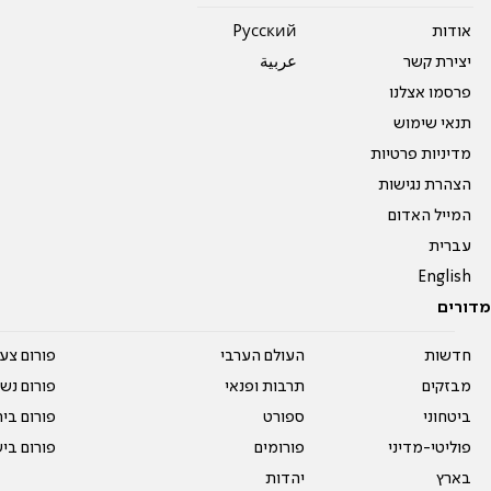
אודות
Pусский
יצירת קשר
عربية
פרסמו אצלנו
תנאי שימוש
מדיניות פרטיות
הצהרת נגישות
המייל האדום
עברית
English
מדורים
חדשות
העולם הערבי
פורום צע
מבזקים
תרבות ופנאי
פורום נשו
ביטחוני
ספורט
פורום בי
פוליטי-מדיני
פורומים
פורום בי
בארץ
יהדות