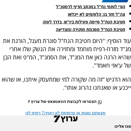
הורי לוחמי נח"ל במכתב חריף לרמטכ"ל
צה"ל חזר בו: הלוחמים לא ייכלאו
חטיבת הנח"ל סיימה פעילות ביו"ש, בדרך לעזה
חטיבת הנח"ל מסכמת מוקירה ומצדיעה
עוד הוסיף: "היום חטיבת הנח"ל סוגרת מעגל, הורגת את
מג"ד מזרח-רפיח מוחמד ומחזירה את הנשק שלו אחרי
שהיא הרגה כאן את המג"ד, את הסמג"ד, המ"פ ואת הבן
של ע'אזי חאמד".
הוא הדגיש "זה מה שקורה למי שמתעסק איתנו, או שהוא
ייכנע או שאנחנו נהרוג אותו".
הצטרפו לקבוצת הוואטצאפ של ערוץ 7
מצאתם טעות או פרסומת לא ראויה? דווחו לנו
פנו אלינו