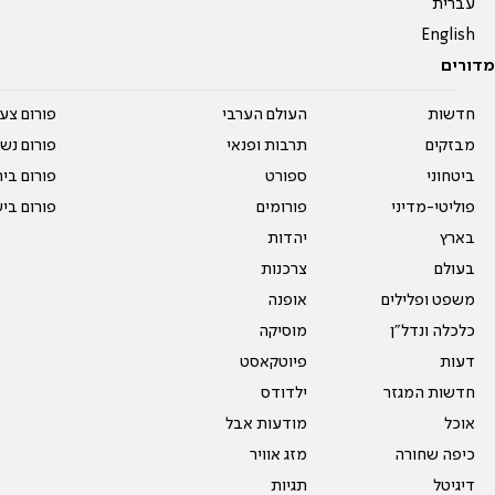
עברית
English
מדורים
חדשות
העולם הערבי
פורום צע
מבזקים
תרבות ופנאי
פורום נשו
ביטחוני
ספורט
פורום בי
פוליטי-מדיני
פורומים
פורום בי
בארץ
יהדות
בעולם
צרכנות
משפט ופלילים
אופנה
כלכלה ונדל"ן
מוסיקה
דעות
פיוטקאסט
חדשות המגזר
ילדודס
אוכל
מודעות אבל
כיפה שחורה
מזג אוויר
דיגיטל
תגיות