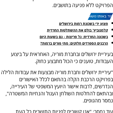
הפרויקט ללא פגיעה בתושבים.
עוד באותו נושא:
פצוע ירי בשכונת רמות בירושלים
קלמנוביץ' בולם את ההשתלטות החרדית
בשכונה החרדית: גל פריצות - גם בשעות היום
הרבנים הספרדים חלוקים: מתי פורים ברמות?
בעיריית ירושלים ובחברת מוריה, האחראית על ביצוע
העבודות, טוענים כי הכול מתבצע כחוק.
"עיריית ירושלים וחברת מוריה מבצעות את עבודות הלילה
בפרויקט הרכבת הקלה בהתאם לכלל האישורים
הנדרשים, לרבות אישור היועץ המשפטי של העירייה,
ובהתאם להחלטות השולחן העגול והנחיות המשטרה",
נמסר מהגופים.
עוד נמסר: "אנו קשובים לפניות התושבים כל העת,