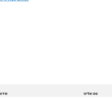
פנו אלינו
מדור
אודות
Pусский
חד
יצירת קשר
عربية
מב