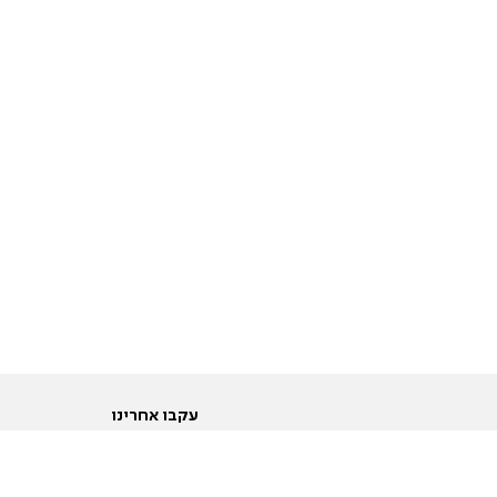
עקבו אחרינו
ות
טוויטר
ם הריון ולידה
פייסבוק