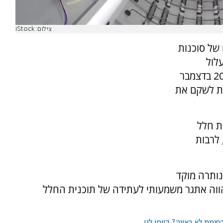
צילום: iStock
של סוכנות
ית. שיגור מאויש שתוכנן ליולי 2026 עלול
להתעכב, וגם שיגור לוויין בלתי מאויש שנקבע ל-20 בדצמבר
ות לשקם את
ת חלל
 לרבות
נותרה מוקד
ווה אתגר משמעותי לעתידה של תוכנית החלל
ומת לא ראויה? דווחו לנו