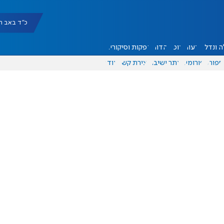
כ"ד באב תשפ"ו |
 ונדל"ן
דעות
אוכל
יהדות
הפקות וסיקורים
ספורט
פורומים
אתר ישיבה
יצירת קשר
עוד