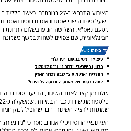
סויוז נגרם נזק חמור למשטח השיגור היחיד של 
האירוע התרחש ב-27 בנובמבר, כאשר חלל
כשעל סיפונה שני אסטרונאוטים רוסים ואסטרונ
מטעם נאס"א. השלושה הגיעו בשלום לתחנת ה
הבינלאומית, שם צפויים לשהות במשך כשמונה ח
עוד באותו נושא:
פיצוץ דרמטי במשגר "ניו גלן"
הלוויין הישראלי "דרור 1" נכנס למסלול
החללית "ארטמיס 2" שבה לכדור הארץ
למה הרקטה של מאסק התרסקה על הירח?
אולם זמן קצר לאחר השיגור, הודיעה סוכנות החלל
שמתחת לרציף השיגור - דבר שהוביל לנזק חמו
העיתונאי הרוסי ויטלי אגורוב מסר כי "מרגע זה
כזה מאז 1961. זהו מבחן אמיתי למערכת החלל של המדינה".