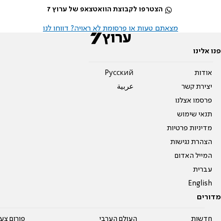
הצטרפו לקבוצת הוואטצאפ של ערוץ 7
מצאתם טעות או פרסומת לא ראויה? דווחו לנו
פנו אלינו
אודות
Pусский
יצירת קשר
عربية
פרסמו אצלנו
תנאי שימוש
מדיניות פרטיות
הצהרת נגישות
המייל האדום
עברית
English
מדורים
חדשות
העולם הערבי
פורום צע