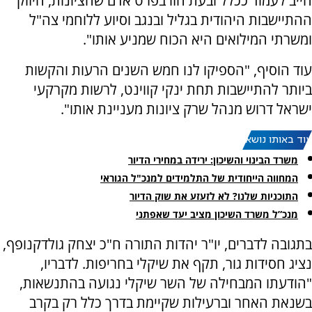
חייב לעמוד ככלל ובעת הזו בפרט אדם שהציונות, חיזוק
ההתיישבות היהודית בגליל ובנגב וסיוע ללוחמי צה"ל
ומשרתי המילואים היא הכוח שמניע אותו".
עוד הוסיף, "הספיקו לנו חמש השנים הרעות והקשות
ביותר להתיישבות תחת ינקי קווינט, לרשות מקרקעי
ישראל דרוש מנהל שרק ציונות מעניינת אותו".
עוד באותו נושא:
משרד הבינוי והשיכון: ירידה במחירי הדיור
המחווה הייחודית של התלמידים למנכ"ל הגוראי
התוכניות שלנו? לא לזעזע את שוק הדיור
מנכ”ל משרד השיכון מציב יעד שאפתני
בתגובה לדברים, יו"ר יהדות התורה ח"כ יצחק גולדקנופף,
נציג חסידות גור, תקף את שיקלי בחריפות. לדבריו,
"הודעתו המבחילה של השר שיקלי נגועה בהתנשאות,
בשנאת האחר וברעילות שקיימת בדרך כלל רק בקרב