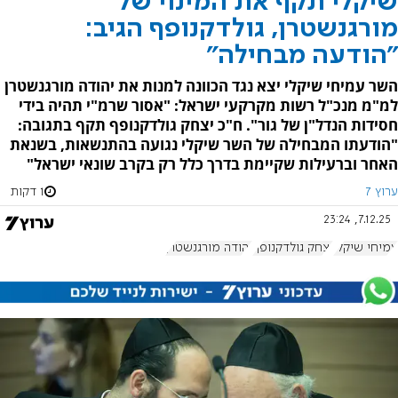
שיקלי תקף את המינוי של
מורגנשטרן, גולדקנופף הגיב:
"הודעה מבחילה"
השר עמיחי שיקלי יצא נגד הכוונה למנות את יהודה מורגנשטרן
למ"מ מנכ"ל רשות מקרקעי ישראל: "אסור שרמ"י תהיה בידי
חסידות הנדל"ן של גור". ח"כ יצחק גולדקנופף תקף בתגובה:
"הודעתו המבחילה של השר שיקלי נגועה בהתנשאות, בשנאת
האחר וברעילות שקיימת בדרך כלל רק בקרב שונאי ישראל"
ערוץ 7
1 דקות
7.12.25, 23:24
עמיחי שיקלי
יצחק גולדקנופף
יהודה מורגנשטרן