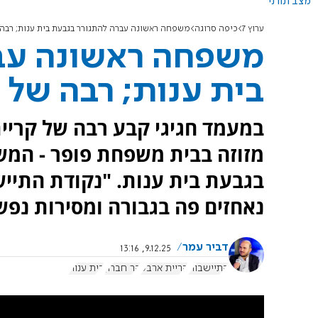
מצב תורני
ערוץ 7
כיפה סרוגה
משפחה ראשונה עברה להתגורר בגבעת בית ענות; רבה 
משפחה ראשונה עב
בית ענות; רבה של 
במעמד חגיגי קבע רבה של קריי
מזוזה בבית משפחת פופר - המ
בגבעת בית ענות. "נקודת התייש
נאחזים פה בגבורה ומסירות נפש
דביר עמר
9.12.25, 13:16
התיישבות
קריית ארבע
הר חברון
בית ענות