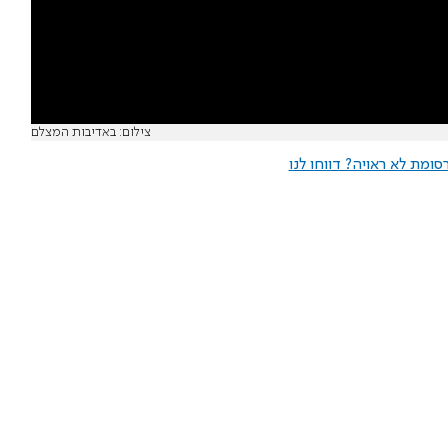
צילום: באדיבות המצלם
ומת לא ראויה? דווחו לנו