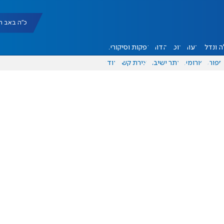
כ"ה באב תשפ"ו |
 ונדל"ן
דעות
אוכל
יהדות
הפקות וסיקורים
ספורט
פורומים
אתר ישיבה
יצירת קשר
עוד