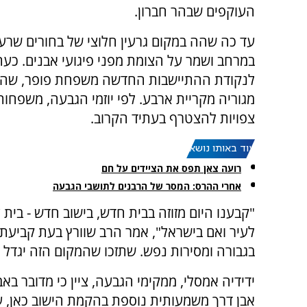
העוקפים שבהר חברון.
עד כה שהה במקום גרעין חלוצי של בחורים שרע
במרחב ושמר על הצומת מפני פיגועי אבנים. כעת
לנקודת ההתיישבות החדשה משפחת פופר, שה
מגוריה מקריית ארבע. לפי יוזמי הגבעה, משפחות
צפויות להצטרף בעתיד הקרוב.
עוד באותו נושא:
רועה צאן תפס את הציידים על חם
אחרי ההרס: המסר של הרבנים לתושבי הגבעה
"קבענו היום מזוזה בבית חדש, בישוב חדש - בית 
לעיר ואם בישראל", אמר הרב שוורץ בעת קביעת
בגבורה ומסירות נפש. שתזכו שהמקום הזה יגדל ו
ידידיה אמסלי, ממקימי הגבעה, ציין כי מדובר בא
אבן דרך משמעותית נוספת בהקמת הישוב כאן,