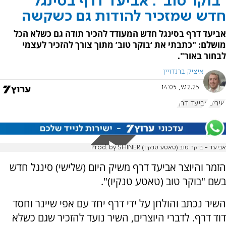
"בוקר טוב": אביעד דרף בסינגל
חדש שמזכיר להודות גם כשקשה
אביעד דרף בסינגל חדש המעודד להכיר תודה גם כשלא הכל
מושלם: "כתבתי את ‘בוקר טוב’ מתוך צורך להזכיר לעצמי
לבחור באור".
איציק ברנדויין
9.12.25, 14:05
שירים
אביעד דרף
אביעד - בוקר טוב (טאטע טנקיו) Prod. by SHINER
הזמר והיוצר אביעד דרף משיק היום (שלישי) סינגל חדש
בשם "בוקר טוב (טאטע טנקיו)".
השיר נכתב והולחן על ידי דרף יחד עם אפי שיינר וחסד
דוד דרף. לדברי היוצרים, השיר נועד להזכיר שגם כשלא