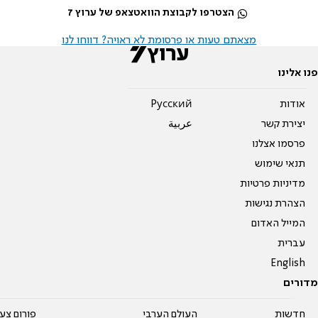
הצטרפו לקבוצת הוואטצאפ של ערוץ 7
מצאתם טעות או פרסומת לא ראויה? דווחו לנו
פנו אלינו
אודות
Pусский
יצירת קשר
عربية
פרסמו אצלנו
תנאי שימוש
מדיניות פרטיות
הצהרת נגישות
המייל האדום
עברית
English
מדורים
חדשות
העולם הערבי
פורום צע