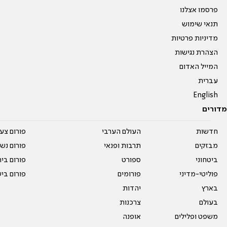
פרסמו אצלנו
תנאי שימוש
מדיניות פרטיות
הצהרת נגישות
המייל האדום
עברית
English
מדורים
חדשות
העולם הערבי
פורום צע
מבזקים
תרבות ופנאי
פורום נשו
ביטחוני
ספורט
פורום בי
פוליטי-מדיני
פורומים
פורום בי
בארץ
יהדות
בעולם
צרכנות
משפט ופלילים
אופנה