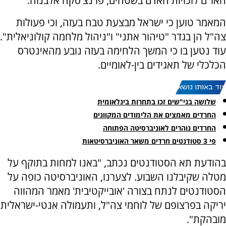
האו"ם לזכויות האדם בשטחים, פרנצ'סקה אלבנזה.
המאמר טוען כי ישראל מבצעת טבח בעזה, וכי פעולות
צה"ל הן בגדר "טיהור אתני" ו"ניהול מלחמה קולוניאלית".
עוד נטען בו כי המשך הלחימה בעזה נובע מהאינטרס
הכלכלי של תאגידים בין-לאומיים.
עוד באותו נושא:
שלושה בני"שים זכו בתחרות בינלאומית
החרדים מאמצים את הלימודים המקוונים
החרדים נוהרים לאוניברסיטה הפתוחה
פי 3 סטודנטים חרדים משאר האוניברסיטאות
בהודעת תא הסטודנטים נכתב, "באנו למחות בתוקף על
מטלה שקיבלנו השבוע. לצערנו, האוניברסיטה כופה על
הסטודנטים לנתח בצורה 'אובייקטיבית' מאמר המהווה
יריקה בפרצופם של לוחמי צה"ל, ותעמולה אנטי-ישראלית
מובהקת".