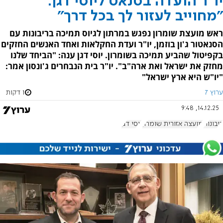
יו"ר הועדה בסנאט ליוסי דגן:
"מחוייב לעזור לך בכל דרך"
ראש מועצת שומרון נפגש במרתון לגיוס תמיכה בריבונות עם
הסנאטור ג'ון בוזמן, יו"ר ועדת החקלאות ואחד האנשים החזקים
בקפיטול שהביע תמיכה בשומרון. יוסי דגן ענה: "הביחד שלנו
מחזק את ישראל ואת ארה"ב". יו"ר בית הנבחרים ג'ונסון אמר:
"יו"ש היא ארץ ישראל"
ערוץ 7
1 דקות
14.12.25, 9:48
ריבונות
מועצה אזורית שומרון
יוסי דגן