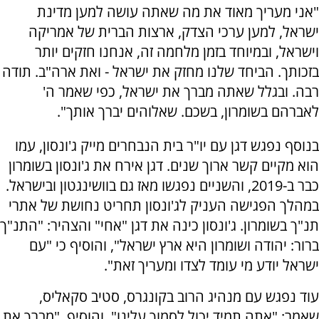
"אני מעריך מאוד את מה שאתה עושה למען מדינת
ישראל, למען ערכי הצדק, ארצות הברית של אמריקה
וישראל, ובמיוחד בזמן מלחמה זה, אנחנו חזקים יותר
בזכותך. הביחד שלנו מחזק את ישראל - ואת ארה"ב. תודה
רבה. ובגלל שאתה מברך את ישראל, כפי שאמר ה'
לאברהם בשומרון, בשכם. שאלוהים יברך אותך".
בנוסף נפגש דגן עם יו"ר בית הנבחרים מייק ג'ונסון, עמו
הוא מקיים קשר ארוך שנים. דגן אירח את ג'ונסון בשומרון
כבר ב-2019, והשניים נפגשו מאז גם בוושינגטון ובישראל.
במהלך הפגישה העניק לג'ונסון תחריט נחושת של אתרי
תנ"ך בשומרון. ג'ונסון כינה את דגן "אחי" והצהיר: "התנ"ך
ברור: יהודה ושומרון היא ארץ ישראל", והוסיף כי "עם
ישראל יודע מי עומד לצדו ומעריך זאת".
עוד נפגש עם מנהיג הרוב בקונגרס, סטיב סקאליס,
שאמר: "אתה תמיד יכול לסמוך עלינו", והוסיף, "מברך את