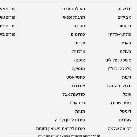
חדשות
העולם הערבי
פורום צע
מבזקים
תרבות ופנאי
פורום נשו
ביטחוני
ספורט
פורום בי
פוליטי-מדיני
פורומים
פורום בי
בארץ
יהדות
בעולם
צרכנות
משפט ופלילים
אופנה
כלכלה ונדל"ן
מוסיקה
דעות
פיוטקאסט
חדשות המגזר
ילדודס
אוכל
מודעות אבל
כיפה שחורה
מזג אוויר
דיגיטל
תגיות
צעירים
פורום הריון ולידה
רפואה שלמה
פורום לקראת נישואין וזוגיות
© כל הזכויות שמורות לישראל נשיונל ניוז בע"מ.