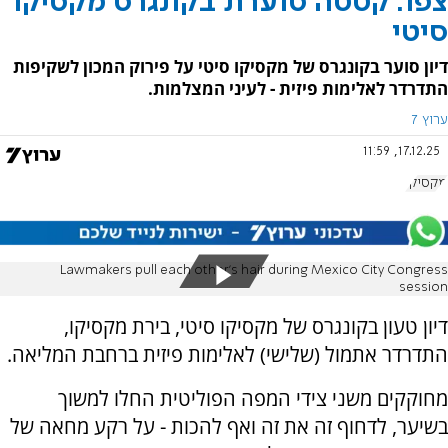
צפו: קטטה סוערת בקונגרס מקסיקו
סיטי
דיון סוער בקונגרס של מקסיקו סיטי על פירוק המכון לשקיפות
התדרדר לאלימות פיזית - לעיני המצלמות.
ערוץ 7
17.12.25, 11:59
מקסיקו
Lawmakers pull each other’s hair during Mexico City Congress
session
דיון טעון בקונגרס של מקסיקו סיטי, בירת מקסיקו,
התדרדר אתמול (שלישי) לאלימות פיזית ברחבת המליאה.
מחוקקים משני צידי המפה הפוליטית החלו למשוך
בשיער, לדחוף זה את זה ואף להכות - על רקע מחאה של