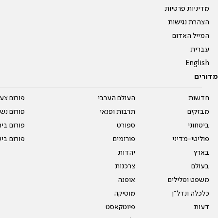
מדיניות פרטיות
הצהרת נגישות
המייל האדום
עברית
English
מדורים
חדשות
העולם הערבי
פורום צע
מבזקים
תרבות ופנאי
פורום נשו
ביטחוני
ספורט
פורום בי
פוליטי-מדיני
פורומים
פורום בי
בארץ
יהדות
בעולם
צרכנות
משפט ופלילים
אופנה
כלכלה ונדל"ן
מוסיקה
דעות
פיוטקאסט