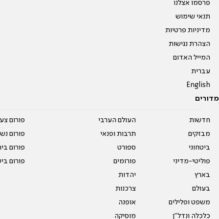
פרסמו אצלנו
תנאי שימוש
מדיניות פרטיות
הצהרת נגישות
המייל האדום
עברית
English
מדורים
חדשות
העולם הערבי
פורום צע
מבזקים
תרבות ופנאי
פורום נשו
ביטחוני
ספורט
פורום בי
פוליטי-מדיני
פורומים
פורום בי
בארץ
יהדות
בעולם
צרכנות
משפט ופלילים
אופנה
כלכלה ונדל"ן
מוסיקה