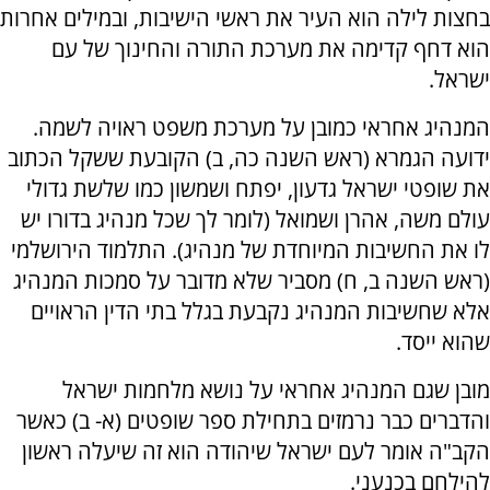
בחצות לילה הוא העיר את ראשי הישיבות, ובמילים אחרות
הוא דחף קדימה את מערכת התורה והחינוך של עם
ישראל.
המנהיג אחראי כמובן על מערכת משפט ראויה לשמה.
ידועה הגמרא (ראש השנה כה, ב) הקובעת ששקל הכתוב
את שופטי ישראל גדעון, יפתח ושמשון כמו שלשת גדולי
עולם משה, אהרן ושמואל (לומר לך שכל מנהיג בדורו יש
לו את החשיבות המיוחדת של מנהיג). התלמוד הירושלמי
(ראש השנה ב, ח) מסביר שלא מדובר על סמכות המנהיג
אלא שחשיבות המנהיג נקבעת בגלל בתי הדין הראויים
שהוא ייסד.
מובן שגם המנהיג אחראי על נושא מלחמות ישראל
והדברים כבר נרמזים בתחילת ספר שופטים (א- ב) כאשר
הקב"ה אומר לעם ישראל שיהודה הוא זה שיעלה ראשון
להילחם בכנעני.