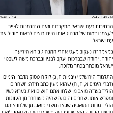
הרב אברהם בלס
צילום: עצמי
הבחירות בעם ישראל מתקרבות וזאת ההזדמנות לצייר
לעצמנו דמות של מנהיג אותו היינו רוצים לראות מוביל את
עם ישראל.
במאמר זה נעקוב מעט אחרי המנהיג ב'הא הידיעה' -
יהודה. יהודה שבברכות יעקב לבניו ובברכת משה לשבטי
ישראל מוכתר בכתר מלוכה.
התלמוד הירושלמי (יבמות ח, ג) לוקח פסוק מדברי הימים
(דברי הימים א, ח, ח) שהוא מעין כתב חידה: 'ושחרים
הוליד בשדה מואב מן שלחו אתם חושים ואת בערא נשיו'
ומפרש אותו. שחרים זה בועז שהיה משוחרר מן העוונות
הוליד מרות המואביה שבאה משדי מואב. מן שלחו אותם
חושים הכוונה היא שבועז היה משבט יהודה שנאמר: 'ואת