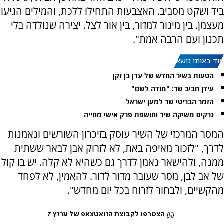
ביד ושקט מסביב. האצבעות התחילו ללכת, והמילים הגיעו
מעצמן. בין מינור למז’ור, בין אור לצל. יצירה שנולדה בלי
תכנון ועם הרבה אמת".
עוד באותו נושא:
הטעות בשיר החדש של עדן בן זקן
עידן חביב שר: "מודה לשם"
הזמר הבריטי שר למען ישראל
נרקיס משיקה שיר וחושפת פרק אישי מחייה
המסר המרכזי של השיר עוסק בזיכרון השורשים ונאמנות
לדרך, "לזכור מאיפה באת, לא לזרוק אבן לבאר ששתית
ממנה, ולהישאר נאמן לדרך גם כשהיא לא קלה. יש בו קול
של אב לבן, מסר שעובר מדור לדור. להאמין, לא לפחד
מהקשיים, ולבחור לזרוח בכל יום מחדש".
הצטרפו לקבוצת הוואטצאפ של ערוץ 7