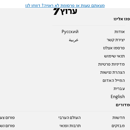
מצאתם טעות או פרסומת לא ראויה? דווחו לנו
פנו אלינו
אודות
Pусский
יצירת קשר
عربية
פרסמו אצלנו
תנאי שימוש
מדיניות פרטיות
הצהרת נגישות
המייל האדום
עברית
English
מדורים
חדשות
העולם הערבי
פורום צע
מבזקים
תרבות ופנאי
פורום נשו