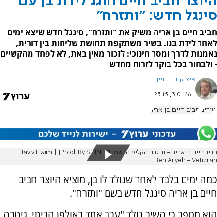
היוצר חביב חיים חוגג לידת בן עם
סינגל חדש: "ותזרח"
חביב חיים בן אריה משיק את "ותזרח", סינגל חדש שיצא ימים
לאחר לידת בנו. בשיר משתקפת תחושת שליחות בין דורית,
נאמנות לדרך ומסר חינוכי: לזכור מאין באת, לא לפחד מהקשיים
- ולבחור בכל בוקר לזרוח מחדש
איציק ברנדויין
3.01.26, 23:15
שירים
חביב חיים בן אריה
חביב חיים בן אריה - ותזרח הקליפ הרשמי [Prod. By SHINER] | Haviv Haim
Ben Aryeh - VeTizrah
כמה ימים בלבד לאחר שנולד לו בן, מוציא היוצר חביב
חיים בן אריה סינגל חדש בשם "ותזרח".
הוא מספר כי השיר נולד "ערב אחד באולפן הביתי, גיטרה