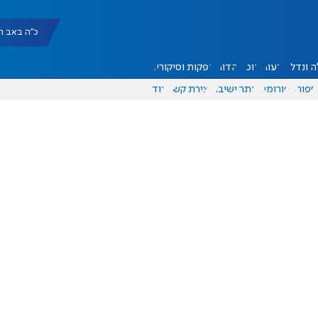
כ"ה באב תשפ"ו |
 ונדל"ן
דעות
אוכל
יהדות
הפקות וסיקורים
ספורט
פורומים
אתר ישיבה
יצירת קשר
עוד