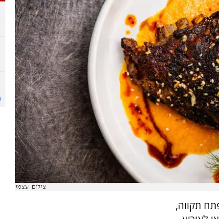
צילום: עצמי
תח תקווה,