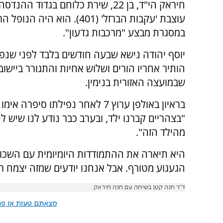
עוצבת 'עקבות הברזל' (401). הוא היה הנו
במסגרת מבצע "מרכבות גדעון".
יוסף יהודה נישא שבעה חודשים בלבד לפני שנפל
הותיר אחריו הורים ושלוש אחיות והתגורר ביישו
שבמועצה האזורית בנימין.
בראיון באולפן ערוץ 7 לאחר נפילתו סיפר
"בצהריים קברנו ילד, ובערב כבר נודע לנו שיש ל
מהילד הזה".
היא תיארה את ההתמודדות היומיומית עם השכול 
הגעגוע מטורף. אבל אנחנו יודעים שמזה יצמח רק 
ד”ר חנה קטן בשיחה עם חנה חיראק
מצאתם טעות או פרס