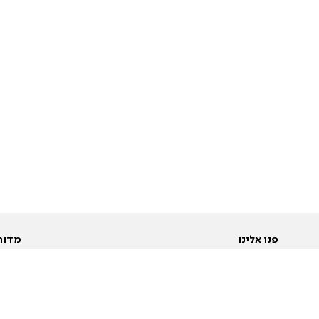
פנו אלינו
מדור
אודות
Pусский
חד
יצירת קשר
عربية
מב
פרסמו אצלנו
בי