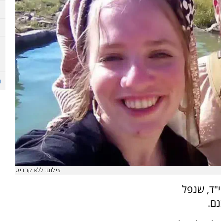
צילום: ללא קרדיט
"ד, שנפל