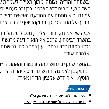
"בשמחה והודיה עצומה, מתוך תפילה לשמחת עו
השלימה, שמחים לבשר שזכינו בבן זכר לעם ישר
אמונה. היא חתמה את ההודעה האישית במילים:
יתברך על מתנה כל כך מתוקה! יוסף יהודה ואמונ
אביה של אמונה, יהודה אליהו, מנכ"ל מינהלת ה
במשרד הביטחון, פרסם אף הוא הודעה מרגשת ל
נכדו. בפתח דבריו כתב, "עין במר בוכה ולב שמח, 
ואלמנה יעודד".
בהמשך שיתף בתחושת ההתרגשות והאמונה: "נרגש
המתוק, בן לאמונה חיה שתח' ויוסף יהודה הי"ד.
והוסיף, "אור חדש על ציון הולך ומאיר".
עוד באותו נושא:
ספר תורה לזכר יוסף יהודה חיראק הי"ד
ברית לבנו של סמל יוסף יהודה חיראק הי"ד