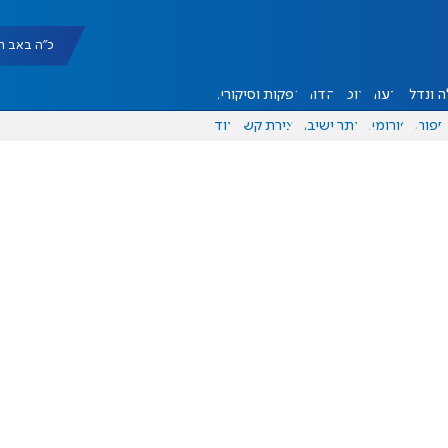
כ"ה באב תשפ"ו |
 ונדל"ן
דעות
אוכל
יהדות
הפקות וסיקורים
ספורט
פורומים
אתר ישיבה
יצירת קשר
עוד