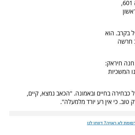
חיראק הי"ד, בן 22, שירת כלוחם בגדוד ההנדסה 601,
פל הראשון
 בקרב. הוא
ב חרשה
ה אימו חנה חיראק:
נו המשכיות
כבחירה בחיים ובאמונה. "הכאב נמצא, קיים,
טוב. כי אין רע יורד מלמעלה".
ומת לא ראויה? דווחו לנו