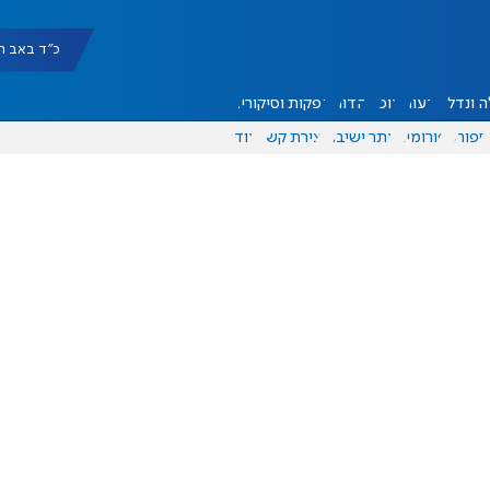
כ"ד באב תשפ"ו |
 ונדל"ן
דעות
אוכל
יהדות
הפקות וסיקורים
ספורט
פורומים
אתר ישיבה
יצירת קשר
עוד