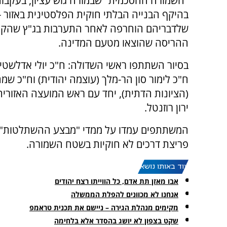
"השמורה ההסכמית" שבמזרח גוש עציון, בעקבות
בהיקף הבנייה הבלתי חוקית הפלסטינית באזור 
שלדבריהם הוחרפה לאחר התערבות בג"ץ שהקפי
ההריסה שהוצאו מטעם המדינה.
בסיור השתתפו ראשי השדולה: ח"כ יולי אדלשטיין 
ח"כ לימור סון הר-מלך (עוצמה יהודית) וח"כ שמ
(הציונות הדתית), יחד עם ראש המועצה האזורית 
ירון רוזנטל.
פריצת דרכים לא חוקיות בשטח השמורה.
עוד באותו נושא:
אבו מאזן תת אדם, כל הווייתו רצח יהודים
אנחנו לא מכוונים להפלת הממשלה
מקימים מנהלת הגירה – ניישם את תכנית טראמפ
שקט בצפון לא יושג בהסדר אלא בלחימה