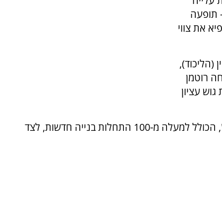
 עלייה
- תופעה
א את צווי
(הליכוד),
חה רוטמן
גוש עציון
המשתתפים עמדו על ממדי "מבצע ההשתלטות", הכולל למעלה מ-100 התחלות בנייה חדשות, לצד