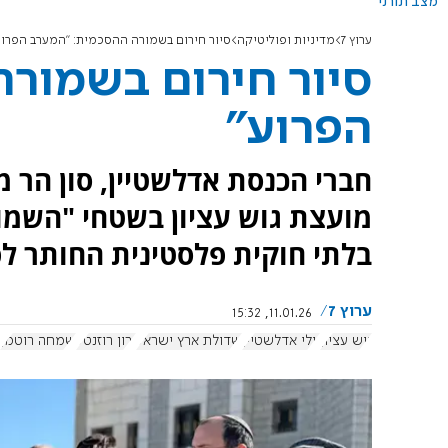
מצב תורני
ערוץ 7
מדיניות ופוליטיקה
סיור חירום בשמורה ההסכמית: "המערב הפרוע
סיור חירום בשמור
הפרוע"
חברי הכנסת אדלשטיין, סון הר מ
מועצת גוש עציון בשטחי "השמור
בלתי חוקית פלסטינית החותר לפ
ערוץ 7
11.01.26, 15:32
גוש עציון
יולי אדלשטיין
שדולת ארץ ישראל
ירון רוזנטל
שמחה רוטמן