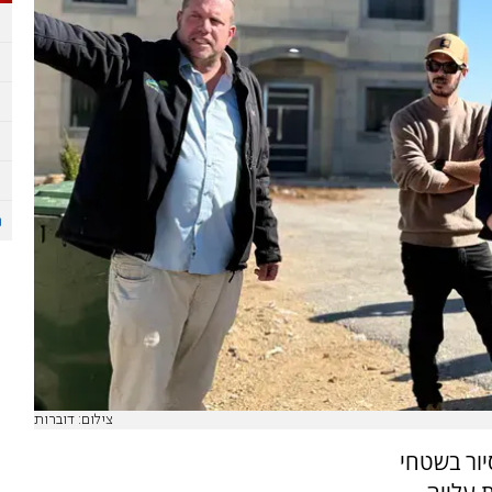
צילום: דוברות
יור בשטחי