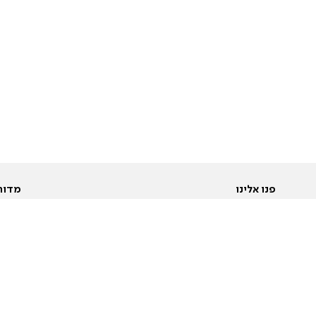
פנו אלינו
מדור
אודות
Pусский
חד
יצירת קשר
عربية
מב
פרסמו אצלנו
בי
תנאי שימוש
פו
מדיניות פרטיות
בא